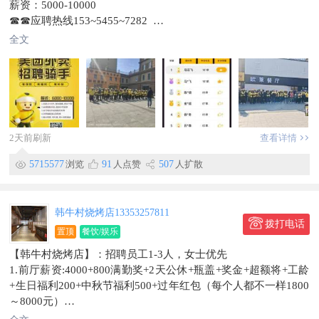
薪资：5000-10000
☎☎应聘热线153~5455~7282
微信号：15143388086
全文
🏥🏥工作地点：珲春市
信息有效期2026/12/24
2天前刷新
查看详情
5715577
浏览
91
人点赞
507
人扩散
韩牛村烧烤店13353257811
拨打电话
置顶
餐饮/娱乐
【韩牛村烧烤店】：招聘员工1-3人，女士优先
1.前厅薪资:4000+800满勤奖+2天公休+瓶盖+奖金+超额将+工龄
+生日福利200+中秋节福利500+过年红包（每个人都不一样1800
～8000元）
到手工资：包括奖金5000～8000元