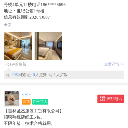
号楼4单元12楼电话186****8696
地址：世纪公馆1号楼
信息有效期到2026/10/07
全文
58分钟前更新
查看详情
296
浏览
0
人点赞
1
人扩散
小小
拨打电话
置顶
广告/工人
【吉林圣杰服装工贸有限公司】
招聘熟练缝纫工5名。
不限年龄，技术合格就用。