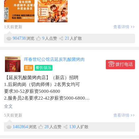
3、抗压能力强，有强烈的进取精神，重视团队合作，有很好的
敬业精神；
4、目标明确，锲而不舍，能不断自我激励。
5.有市场工作经验优先录用
1天前更新
查看详情
联系电话188****6521（微信同号）
急招骑手_送餐员50名
904738
浏览
9
人点赞
21
人扩散
年龄要求18-50周岁
全职、兼职、假期工均可
工资月结周结
珲春世纪公馆店延炭乳酸菌烤肉
薪资:5000-10000/五险一金
拨打电话
置顶
餐饮/娱乐
工作地址：珲春市
【延炭乳酸菌烤肉店】（新店）招聘
电话188****6521微信同号
1.后厨肉岗（切肉师傅）2名男女均可
信息有效期到26年12月31日
要求30-52岁薪资5000-6800
联系时，请说明在【珲春圈】看到的~
2.服务员2名要求22-42岁薪资5000-6800
3.保洁大姐一名56岁以下薪资4200-5200
全文
4.刷碗刷篦子大哥大姐2名工资4200-5200
5天前更新
查看详情
5.凉拌菜岗位1名，53以下（不会可学），薪资4500-5500
6.招聘晚上钟点工2名男女均可30-55岁。时间晚5:00-10:00每个
1402864
浏览
28
人点赞
130
人扩散
月2200+200满勤
企业代缴社保，年，节，生日均有福利