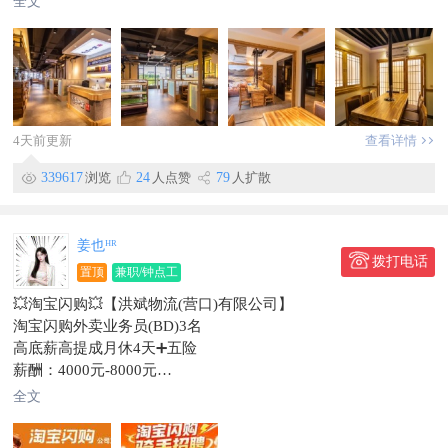
全文
有晋升空间
2.后厨打杂：暑假期间招一名
底薪4000元满勤奖800元
3.招聘钟点工：5点30～9点30一小时17元干活好能涨
4.暑假工：底薪3000元满勤奖500元
地址:龙源华府北门
4天前更新
查看详情
联系电话：133****7811
信息有效期到2026/10/13
339617
浏览
24
人点赞
79
人扩散
姜也ᴴᴿ
拨打电话
置顶
兼职/钟点工
💥淘宝闪购💥【洪斌物流(营口)有限公司】
淘宝闪购外卖业务员(BD)3名
高底薪高提成月休4天➕五险
薪酬：4000元-8000元
任职要求：
全文
1、大专及以上学历
2、具有优秀的学习能力，思维敏捷，善于与人沟通；