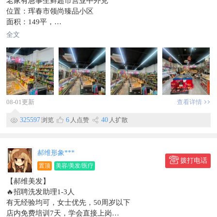
老家有急事生鲜超市营业中外兑
联系时，请说明在珲春圈看到的
位置：珲春市领尚臻品小区
面积：149平，
货品齐全，设备齐全（含恒温库库/收银系统/货品/货架等）
全文
烟档26档，客源稳定，接手即营业
流水大，营业额也够用啊
非诚勿扰，联系我
电话：131****0555
此条信息在【珲春圈】独家发布，不得转载。
08-01更新
查看详情
325597
浏览
6
人点赞
40
人扩散
郝维形象***
拨打电话
置顶
美容/美发/医疗
【郝维美发】
🔥招聘洗发助理1-3人
有无经验均可，女士优先，50周岁以下
店内免费培训7天，学会直接上岗