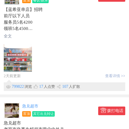
置顶
餐饮/娱乐
安康人事部：151~4338~9338
【蓝希亚串店】招聘
信息有效期到2026/09/01
前厅以下人员
联系时，请说明在【珲春圈】看到的~
服务员5名4200
领班5名4500
保洁1名3800
全文
以上公休两天，满勤奖200
办会员卡奖，
生日奖励
绩效奖
福利奖等等待遇优厚。
厨房人员如下
2天前更新
查看详情
厨师1名，底薪8000
凉菜师傅1名底薪5000
799822
浏览
17
人点赞
107
人扩散
烧烤师傅1名底薪5000
厨房帮工4200
以上人员公休两天，满勤奖200
急兑超市
电话：136～3069～8234
拨打电话
置顶
其它出兑转让
工作地点珲春
急兑超市
信息有效期到10月24