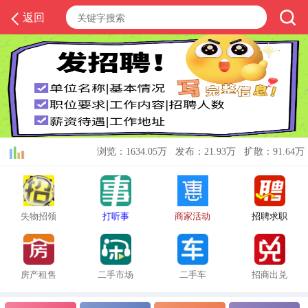
返回
浏览：1634.05万 发布：21.93万 扩散：91.64万
失物招领
打听事
商家活动
招聘求职
房产租售
二手市场
二手车
招商出兑