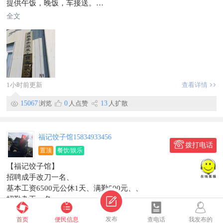
提供午饭，晚饭，车接送。
上班时间8点-18点，单休。
全文
根据个人技术能力定工资。全含工资：4000-6000
联系电话：136****2363
地址：合作区30号小区（万和再生资源院内）
信息有效期到2026/09/13
1小时前更新
查看详情
15067
浏览
0
人点赞
13
人扩散
福记饺子馆15834933456
拨打电话
置顶
餐饮/娱乐
【福记饺子馆】
招聘成手改刀一名、
基本工资6500元公休1天、满勤500元、、
招勤杂工一名
基本工资4300元满勤200元，
全文
发布
首页
便民信息
查电话
我发布的
招包饺子学员2名、