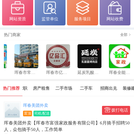
网站资质
监管单位
服务项目
网站收费
热门商家
全部
珲春市常顺机械设备租赁部
珲春市亿品汇俄货批发超市
延炭乳酸菌烤肉店
珲春全能办家政服务
热门推荐
招聘求职
房产租售
二手市场
二手车
招商出兑
装修建材
珲春美‭团‬‬外‍卖
拨打电话
置顶
司机/配送
珲春美团外卖【珲春市富强家政服务有限公司】6月骑手招聘50
人，众包骑手50人，工作简单