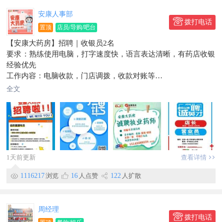
以上人员要求，吃苦耐劳，积极向上，喜欢餐饮行业，有正能
安康人事部
量。团结友爱的伙伴儿
拨打电话
置顶
店员/导购/吧台
要求长期。短期勿扰
【安康大药房】招聘｜收银员2名
地址：水立方附近，天仙包饭边
要求：熟练使用电脑，打字速度快，语言表达清晰，有药店收银
延炭乳酸菌烤肉店】世纪公馆店招聘
经验优先
0.招聘长期晚上钟点吧台一名。年龄25-40岁女，时间17:30-21:3
工作内容：电脑收款，门店调拨，收款对账等
0工资1800+200满勤＋1个公休。
工资待遇：倒班3000，夜班4500
1.优秀吧台一名：年龄25-40岁。要求不吸烟，性格开朗，爱
全文
安康大药房|诚聘有经验营业员，薪资4k-6k，入职交五险一金
笑，体重身高匀称。薪资5000-6800元有奖金
【营业员】3名
2.服务员2名，女士优先，年龄20-43岁。薪资5000-6500元，有
要求：20-40岁女性优先，善于沟通，认真负责，长期稳定，有
晋升空间。团队氛围好
无经验均可
63.长期工作的炭工1名，年龄45-56岁身体好吃苦耐劳。薪资：4
【店长】1名
500-5200元
要求：女优先25-40周岁，两年以上药店管理经验，熟悉药店工
7.储备干部，主管，经理，店长(可去外地发展)
1天前更新
查看详情
作流程，电脑操作熟练
企业代缴社保。年，节，生日均有福利。有大型聚餐还有团建。
工作时间：8:00-17:00，公休4天
岗位晋升，
1116217
浏览
16
人点赞
122
人扩散
----
地址：珲春市
地址：新安街新世纪商城101室3楼
信息有效期到2026/11/03
工资待遇从优，连锁企业有保障！
周经理
年假、五险一金、工龄补贴、节日福利，快来应聘吧！
拨打电话