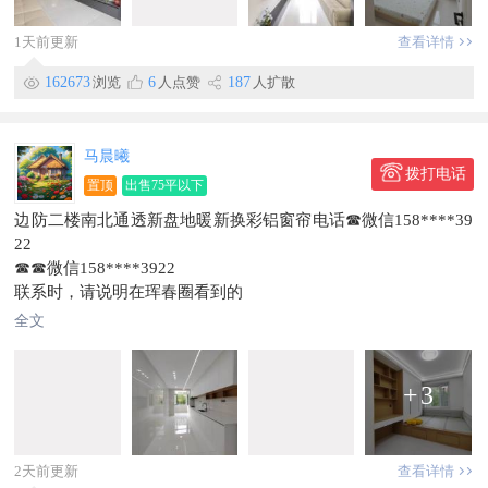
1天前更新
查看详情
162673
浏览
6
人点赞
187
人扩散
马晨曦
拨打电话
置顶
出售75平以下
边防二楼南北通透新盘地暖新换彩铝窗帘电话☎微信158****39
22
☎☎微信158****3922
联系时，请说明在珲春圈看到的
全文
+
3
2天前更新
查看详情