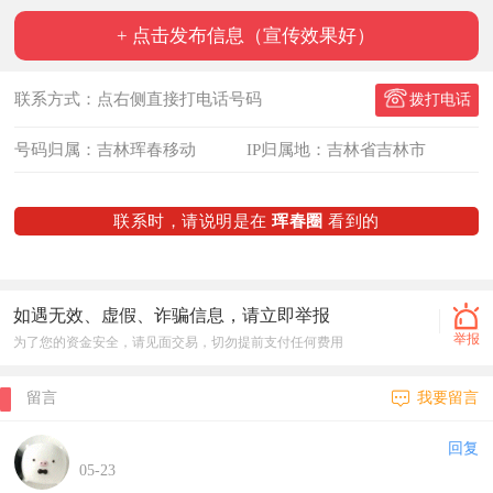
+ 点击发布信息（宣传效果好）
联系方式：点右侧直接打电话号码
拨打电话
号码归属：吉林珲春移动
IP归属地：吉林省吉林市
联系时，请说明是在
珲春圈
看到的
如遇无效、虚假、诈骗信息，请立即举报
举报
为了您的资金安全，请见面交易，切勿提前支付任何费用
留言
我要留言
回复
05-23