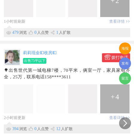
+
2
1小时前刷新
查看详情
479
浏览
0
人点赞
1
人扩散
海报
莉莉现金💵收房💵
拨打电话
出售75平以下
发布
🌳出售世代第一城电梯7楼，70平米，俩室一厅，家具家电齐
全，25万，联系电话158****3611
留言
+
4
2小时前更新
查看详情
394
浏览
0
人点赞
12
人扩散