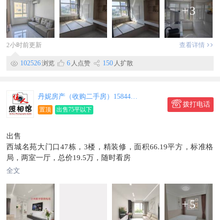
+
3
2小时前更新
查看详情
102526
浏览
6
人点赞
150
人扩散
丹妮房产（收购二手房）15844399859
拨打电话
置顶
出售75平以下
出售
西城名苑大门口47栋，3楼，精装修，面积66.19平方，标准格
局，两室一厅，总价19.5万，随时看房
全文
+
5