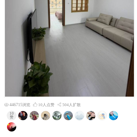
446715
浏览
10
人点赞
504人扩散
10
赞