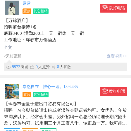
露露
拨打电话
置顶
其它招聘
【万锦酒店】
招聘前台接待1名
底薪3400+满勤200上一天一宿休一天一宿
工作地址：珲春市万锦酒店
信息有效期到2026/03/20
全文
2天前更新
查看详情
9972
浏览
0
人点赞
8
人扩散
岑然自在，惟心一途。13944355062
拨打电话
置顶
其它招聘
【珲春市金量子进出口贸易有限公司】
招聘一名会朝鲜族话出纳或者汉族会朝语者均可。女优先，年龄
35周岁以下。经常会出差。另外招聘一名总经历助理长期跟随出
差，汉族均可。试用期三个月工资八千。转正后一万。我可能经
常在朝鲜加我微信xiaozi1986111