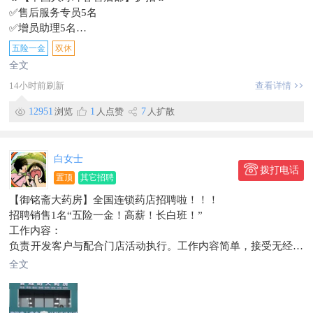
✅售后服务专员5名
✅增员助理5名
🔎要求：22–50周岁有无经验均可有大专及以上学历优先高薪诚
五险一金
双休
聘
全文
📌工作内容
14小时前刷新
查看详情
▫售后专员：老客户保单维护、保单售后跟进
▫增员助理：人员筛选、面试接待、新人培训管理
12951
浏览
1
人点赞
7
人扩散
💎薪资：无责底薪＋业绩提成，综合3000–7000元
⏰作息：8:00–16:00，周末双休，法定节假日正常休息时间灵
活，方便兼顾家庭
白女士
✨团队氛围轻松融洽，免费系统培训，有人带教
拨打电话
置顶
其它招聘
📍工作地址：东市场附近工商银行对面中国人寿
想要稳定工作的朋友欢迎咨询面试！
【御铭斋大药房】全国连锁药店招聘啦！！！
信息有效期到9月22日
招聘销售1名“五险一金！高薪！长白班！”
此条信息在【珲春圈】独家发布，不得转载。
工作内容：
负责开发客户与配合门店活动执行。工作内容简单，接受无经验
入职有人带！
全文
所需技能：
1、性格开朗，学习能力强，具有亲和力，工作态度积极。
2、年龄25-58岁、自我驱动；有相关行业销售经验年龄可放宽至