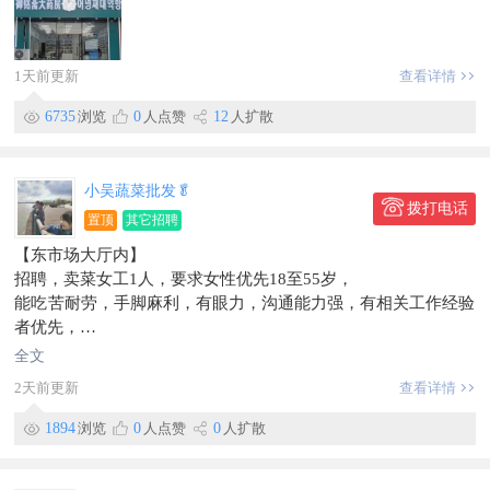
60岁。
3、形象端正，具有团队协作精神。
4、语言流利
1天前更新
查看详情
工作时间：早8:00-晚5:00，月休息4天
薪资待遇：无责底2800+阶梯提成5%-7%＋奖金+补助+五险一
6735
浏览
0
人点赞
12
人扩散
金，平均月收入6K—8k＋上不封顶；能力优秀者年收入保10w+
公司提供舒适的办公环境，能力优秀者可跨级晋升。
缴纳五险一金，中午提供午餐，外地人员可包食、宿
小吴蔬菜批发🥬
提供多种带薪培训，全程老带新！（包括入职培训、管理培训等
拨打电话
置顶
其它招聘
专业培训），让大家快速成长，提高自己！
【东市场大厅内】
招聘，卖菜女工1人，要求女性优先18至55岁，
地址：—靖和街大正综合楼御铭斋大药房—
能吃苦耐劳，手脚麻利，有眼力，沟通能力强，有相关工作经验
咨询电话：白女士131****5509
者优先，
信息有效期到2026/09/29
工资4500到5000到月就开支，
全文
有意者拨打电话159****3883
2天前更新
查看详情
工作地点东市场
信息有效期到2026/09/14
1894
浏览
0
人点赞
0
人扩散
联系时，请说明在【珲春圈】看到的~