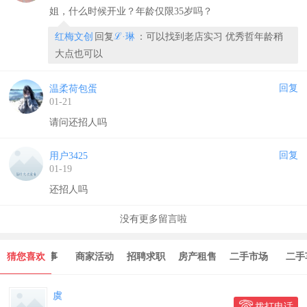
姐，什么时候开业？年龄仅限35岁吗？
红梅文创
回复
ℒ·琳
：可以找到老店实习 优秀哲年龄稍
大点也可以
回复
温柔荷包蛋
01-21
请问还招人吗
回复
用户3425
01-19
还招人吗
没有更多留言啦
猜您喜欢
打听事
商家活动
招聘求职
房产租售
二手市场
二手车
虞
拨打电话