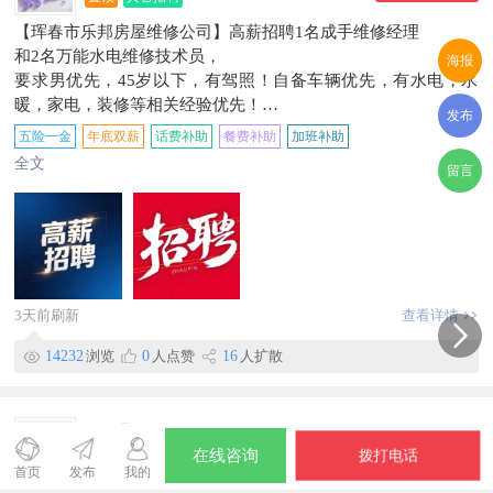
【珲春市乐邦房屋维修公司】高薪招聘1名成手维修经理
和2名万能水电维修技术员，
海报
要求男优先，45岁以下，有驾照！自备车辆优先，有水电，水
暖，家电，装修等相关经验优先！
发布
1.维修经理:试用期一个月，试用期工资6000元，转正后五险，8
五险一金
年底双薪
话费补助
餐费补助
加班补助
000-15000元/月
全文
留言
2.维修技术员:试用期一个月，试用期工资5000元，转正后五
险，6000-8500元/月
以上人员，每月公休2天，工作时间:早7点-晚6点，中午供饭，
加班另算，50元/小时
应聘电话：189****0300
地址：北街
3天前刷新
查看详情
信息有效期到9月23日
14232
浏览
0
人点赞
16
人扩散
孙经理
拨打电话
在线咨询
拨打电话
置顶
其它招聘
首页
发布
我的