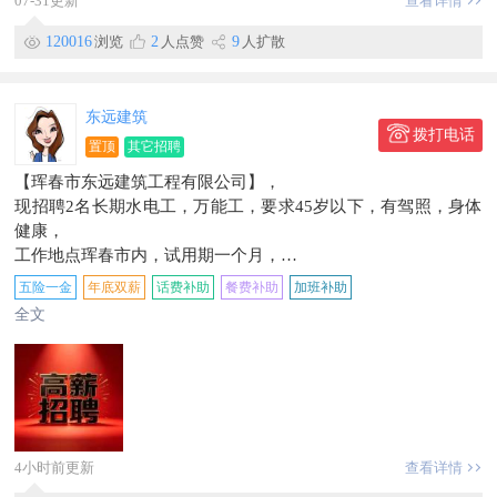
07-31更新
查看详情
工资3000+提成
工作地点西市场
120016
浏览
2
人点赞
9
人扩散
信息有效期到2026/09/14
联系时，请说明在【珲春圈】看到的~
东远建筑
拨打电话
置顶
其它招聘
【珲春市东远建筑工程有限公司】，
现招聘2名长期水电工，万能工，要求45岁以下，有驾照，身体
健康，
工作地点珲春市内，试用期一个月，
成手试用期6000元，转正8000-15000元/月，能力强者上不封
五险一金
年底双薪
话费补助
餐费补助
加班补助
顶！
全文
学徒试用期5000元，转正6000-8500元/月，月公休2天，中午供
饭！
早7点晚6。社保五险，有经验者优先，有交通工具优先，
应聘电话189****0300！
信息有效期到9月28日
4小时前更新
查看详情