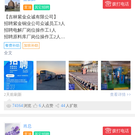
拨打电话
置顶
其它招聘
【吉林紫金众诚有限公司】
招聘紫金铜业公司众诚员工3人
招聘电解厂岗位操作工1人
招聘原料库厂岗位操作工2人
动力厂招聘2人大专以上学历
餐费补助
加班补助
公司介绍：众诚公司主要服务于紫金矿业
全文
工作地点：合作区紫金矿业紫金铜业股份有限公司
提供五险，提供免费入职体检，免费公司通勤车
有工龄补助，福利食堂「公司提供70%减免自付只要每餐2-3
+
1
元」
月休4天以上，节日礼品
试用期工资3800+
2天前刷新
查看详情
工作地点工作地点珲春经济贸易合作区18号
信息有效期到2026/09/12
74164
浏览
6
人点赞
44
人扩散
联系时，请说明在【珲春圈】看到的~
肖总
拨打电话
置顶
其它招聘