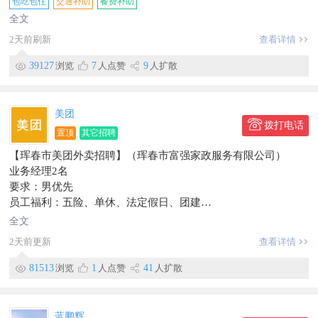
包吃包住
交通补助
餐费补助
地址：靖东小区
全文
信息有效期到2026/07/20
2天前刷新
查看详情
39127
浏览
7
人点赞
9
人扩散
美团
拨打电话
置顶
其它招聘
【珲春市美团外卖招聘】（珲春市富强家政服务有限公司）
业务经理2名
要求：男优先
员工福利：五险、单休、法定假日、团建
提供：免费带薪培训，入职即有师傅一对一带教，上升空间大；
全文
年轻团队，富有活力，氛围好。同时也欢迎应届大学生加入珲春
2天前更新
查看详情
美团团队！
综合薪资：5000-8000元，多劳多得。
81513
浏览
1
人点赞
41
人扩散
联系电话：151~4338~9111
地址：环亚山城D区美团外卖站
信息有效期到2026/10/08
蓝鹏辉