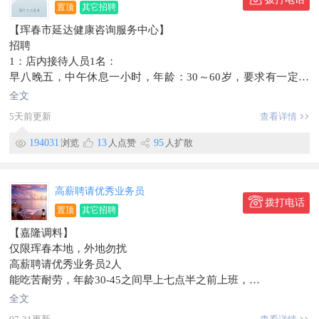
置顶
其它招聘
【珲春市延达健康咨询服务中心】
招聘
1：店内接待人员1名：
早八晚五，中午休息一小时，年龄：30～60岁，要求有一定的
语言表达能力，沟通能力，懂朝语，朝鲜族优先，
全文
薪资：3000底薪加提成，月收入5000以上。
5天前更新
查看详情
2：前方发单人员1名：
年龄不限，早八晚五，中午休息一小时，
194031
浏览
13
人点赞
95
人扩散
薪资日结，每天100加提成
3：售后服务人员1名：
要求：年龄35～60岁，有一定的保健品销售经验，
高薪聘请优秀业务员
薪资：3000加提成，月收入6000元以上
拨打电话
置顶
其它招聘
早八晚五中午休息一小时
【嘉隆调料】
联系电话：183~4335~4444虞
仅限珲春本地，外地勿扰
地址:边检住宅门市
高薪聘请优秀业务员2人
信息有效期到2026/09/20
能吃苦耐劳，年龄30-45之间早上七点半之前上班，
四点半下班中午管饭，
全文
招长期工作