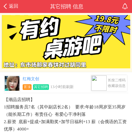
返回
其它招聘 信息
红梅文创
长按二维码
收藏该信息
13小时前刷新
置顶
其它招聘
【潮品店招聘】
1招聘服务员7名（其中副店长2名） 要求:年龄18周岁至35周岁
（能长期工作）有责任心 有爱心干净利落
2.薪资 底薪+提成+加满勤奖+加节日福利+13 薪（会俄语的工资
优厚）4000+