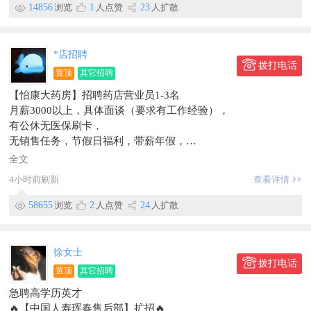
14856
浏览
1
人点赞
23
人扩散
*店招聘
拨打电话
置顶
其它招聘
【怡康大药房】招聘药店营业员1-3名
月薪3000以上，具体面谈（要求有工作经验），
有公休无医保刷卡，
无销售任务，节假日福利，带薪年假，
有意者电话185****9888
全文
工作地点珲春
4小时前刷新
查看详情
信息有效期到9月22日
58655
浏览
2
人点赞
24
人扩散
徐女士
拨打电话
置顶
其它招聘
急聘高学历英才
🔥【中国人寿珲春售后部】扩招🔥