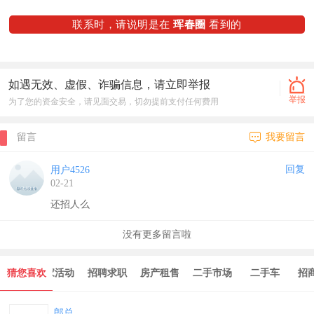
联系时，请说明是在
珲春圈
看到的
如遇无效、虚假、诈骗信息，请立即举报
举报
为了您的资金安全，请见面交易，切勿提前支付任何费用
留言
我要留言
回复
用户4526
02-21
还招人么
没有更多留言啦
猜您喜欢
商家活动
招聘求职
房产租售
二手市场
二手车
招商出兑
郎总