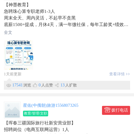
【神墨教育】
2. 心态好，有耐心，情绪稳定，不惧怕客户投诉，沟通表达通顺
急聘珠心算专职老师1-3人
3. 做事细心，有责任心，服从排班，能接受电商轮班（有晚班）
周末全天、周内灵活，不起早不贪黑
4. 了解生鲜农产品电商优先，了解拼多多、抖音、淘宝平台规则
底薪1500+提成，月休4天，满一年缴社保，每年工龄奖+绩效。
优先
完善成长培训平台，零基础可学
薪资待遇
全文
看重团队协作，有爱有耐心即可
4000+
​校长电话:151****6616
月休2天，法定福利，简单岗前培训
工作地点珲春
工作环境室内办公，工作简单上手快
信息有效期到9月15日
工作地点：悦榕湾
联系电话：131~8091~6353
上班时间：轮班制（早班/晚班，具体面谈）
1天前更新
查看详情
信息有效期到10月12号
17541
浏览
0
人点赞
13
人扩散
星佑(中俄朝)旅游15568073265
拨打电话
教育/管理/文职
【珲春三疆国际旅行社新安营业部】
招聘岗位（电商互联网运营）1人