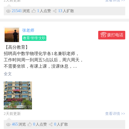
2天前更新
查看详情
合资企业，注册资本1亿元，总部设于吉林省珲春市，在珲春市
边境经济合作区建设和运营的延边PC工厂项目，总投资2.5亿
21541
浏览
1
人点赞
13
人扩散
元，用地面积5.7万平米，建筑面积6.37万平米，项目已正式开
工。
项目设计年产能80万平米，产品可应用于住宅和学校、写字楼、
张老师
酒店、场馆等公共建筑，地下综合管廊，市政及水利设施，园林
拨打电话
教育/管理/文职
景观等工程。积极响应“一带一路”国家战略，秉承“绿水青山”的
【高分教育】
理念，致力于打造全国范围内首家，且在较长时期内应当是唯一
招聘高中数学物理化学各1名兼职老师，
一家，同时面向中朝俄三国市场，立足珲春、辐射东北亚的国家
工作时间周一到周五5点以后，周六周天，
级装配式建筑产业基地。PC是混凝土预制件的英文简称，PC装
不需要坐班，有课上课，没课休息，
配式建筑兴起于欧美，现在德法美日等国，装配式建筑占比已达
工资月薪1万左右
80%以上。PC装配式建筑，是一种标准化设计、工业化生产、
全文
工作地方世纪公馆小区
装配化施工的新型建造方式。
信息有效期到2026/09/14
信息有效期到2026/07/12
联系时，请说明在【珲春圈】看到的~
2天前更新
查看详情
465
浏览
0
人点赞
0
人扩散