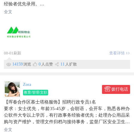
经验者优先录用。
薪资待遇3000-3500元。
全文
工作地点：珲春市河南街阳光国际小区
联系电话：159****6033
信息有效期到2026/05/24
08-01刷新
查看详情
14159
浏览
0
人点赞
11
人扩散
Zora
拨打电话
教育/管理/文职
【珲春合作区慕士塔格服饰】招聘行政专员1名
要求：女士优先，年龄35-45岁，会朝语，会开车，熟悉各种办
公软件大专以上学历，有行政事务经验者优先；处理办公用品采
购与资产维护，管理文件归档与接待事务，监督厂区安全卫生，
组织安全培训，协调员工食宿及外籍人员翻译支持。
全文