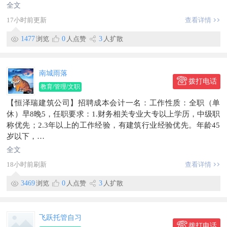
并监督会计核算工作，确保交易处理规范、数据准确；
全文
2、编制月度/季度/年度财务报表（资产负债表、利润表、现金流
17小时前更新
查看详情
量表等），进行财务分析，为管理层决策提供支持；
3、审阅对外报送报表，保障合规性；资金与资产管控：管理现
1477
浏览
0
人点赞
3
人扩散
金流预测、资金调拨，确保资金安全与流动性；
4、监督固定资产、存货等资产盘点及核算，维护资产台账完整
性；
南城雨落
5、税务筹划与合规：制定税务筹划方案；
拨打电话
教育/管理/文职
6、负责税务申报，确保及时准确，规避税务风险。
【恒泽瑞建筑公司】招聘成本会计一名：工作性质：全职（单
任职要求：
休）早8晚5，任职要求：1.财务相关专业大专以上学历，中级职
4、精通国家会计准则、税法政策，具备扎实的会计理论基础与
称优先；2.3年以上的工作经验，有建筑行业经验优先。年龄45
实操经验；
岁以下，
5、熟练使用财务软件（如ERP）及办公软件（如Excel），具备
工资5000-5500联系电话：186****1013
财务分析能力；
全文
地址：合作区
6、具备独立处理复杂会计工作的能力，较强的数据分析、风险
18小时前刷新
查看详情
信息有效期到2026/09/22
识别及决策支持能力。
薪资待遇：5000-6000元/月
3469
浏览
0
人点赞
3
人扩散
招聘：客房主管
岗位职责：
1、负责客房日常运营的组织与协调，确保服务流程高效顺畅；
飞跃托管自习
2、监督客房清洁、布草更换及设施维护工作，保障房间整洁与
拨打电话