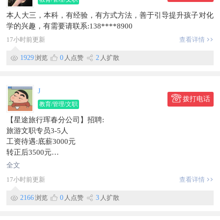
1、负责接待来访人员并提供专业、流畅的讲解服务；
本人大三，本科，有经验，有方式方法，善于引导提升孩子对化
2、根据参观流程引导观众有序进行参观，确保讲解过程顺畅；
学的兴趣，有需要请联系:138****8900
3、准确传递企业及项目相关信息，提升参观者的认知与体验
感；
17小时前更新
查看详情
4、收集参观者反馈意见，协助优化讲解内容与展示效果；
1929
浏览
0
人点赞
2
人扩散
薪资待遇：3000—4000元五险一金
招聘：研学教师1名
岗位职责：
J
1、负责研学课程的实施与现场教学组织，引导学生参与实践活
拨打电话
动；
教育/管理/文职
2、在户外或实践场景中管理学生秩序，保障教学活动安全有序
【星途旅行珲春分公司】招聘:
进行；
旅游文职专员3-5人
3、结合课程目标开展知识讲解、互动引导和学习反馈；
工资待遇:底薪3000元
4、配合完成课程前后的准备与总结工作；
转正后3500元
薪资待遇：3000—4000元五险一金
工作地址:珲春市上城铂金馆
全文
联系电话：159****2730
公休四天
地址：珲春虎豹公园
17小时前更新
查看详情
岗位职责
信息有效期到2026/08/09
1.负责旅游线路资料整理、文案编辑、行程单制作与排版
2166
浏览
0
人点赞
3
人扩散
联系时，请说明在【珲春圈】看到的~
2.对接客户咨询，记录需求、解答基础旅游问题，做好信息登记
3.协助完成订单核对、资料归档、合同及票据相关文职工作