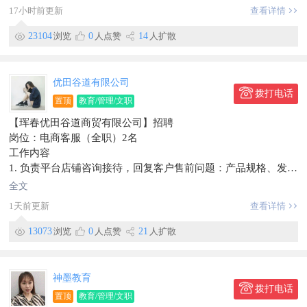
🦄岗位二：售后服务专员（5名）
17小时前更新
查看详情
-负责现有客户的维护与关系管理，工作轻松，周末双休，节假
日休息。
23104
浏览
0
人点赞
14
人扩散
💰底薪+提成5000-10000元上不封顶
🧑‍💼任职要求
-25—55周岁，高中学历以上，本科或大专学历(有学历证书)，
优田谷道有限公司
有销售经验者优先。(高中学历3000-7000元)
拨打电话
置顶
教育/管理/文职
[握手]联系人：朱女士
【珲春优田谷道商贸有限公司】招聘
📞电话：156****3866
岗位：电商客服（全职）2名
📍工作地点：东市场附近工商银行对面中国人寿
工作内容
信息有效期到2026/09/08
1. 负责平台店铺咨询接待，回复客户售前问题：产品规格、发货
时效、运费、售后疑问等
全文
2. 处理售后问题：退换货、补发、物流异常、客户投诉，按照店
1天前更新
查看详情
铺流程协调处理，降低差评
3. 登记客户问题、订单信息，同步仓库/运营，跟进订单闭环
13073
浏览
0
人点赞
21
人扩散
4. 简单处理平台消息，评价回复，维护店铺服务评分
5. 服从安排，完成日常客服相关基础工作
任职要求
神墨教育
1. 会电脑基础操作，打字速度快，会使用聊天软件；有电商客服
拨打电话
置顶
教育/管理/文职
经验优先，无经验可培训