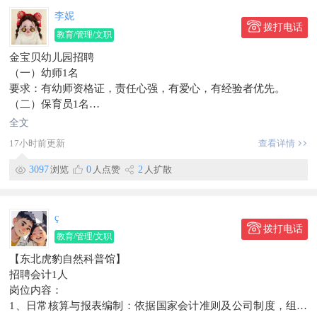
4.配合团队完成旅游产品宣传文案、图文素材的基础编辑
李妮
5.日常办公文档处理、数据统计与报表填写
拨打电话
教育/管理/文职
任职要求 海报
金宝贝幼儿园招聘
1.熟悉办公软件(Word、Excel、PPT等)，打字速度快，细心发布
（一）幼师1名
2.具备良好的文字表达能力,沟通温和有耐心
要求：有幼师资格证，责任心强，有爱心，有经验者优先。
3.对旅游行业有兴趣，有旅游相关工作经验者优先
（二）保育员1名
留言
要求:有保育员资格证书，有责任心，耐心，无工作经验勿扰。
4.工作有条理，责任心强，能稳定长期工作
全文
欢迎有意从事教育行业的人才前来报名面试。
5.大专及以上学历，有无经验均可，带薪培训
17小时前更新
查看详情
☎电话微信同步136****2426
-舒适办公环境，氛围轻松，团队友好
工资待遇2000-3000
-清晰晋升空间,文职/运营/计调方向均可发展
3097
浏览
0
人点赞
2
人扩散
工作地点
信息有效期到9月22日
珲春市河南街老市政府办证大厅西侧
信息有效期到2026/08/21
ç
联系时，请说明在【珲春圈】看到的~
拨打电话
教育/管理/文职
【东北虎豹自然科普馆】
招聘会计1人
岗位内容：
1、日常核算与报表编制：依据国家会计准则及公司制度，组织