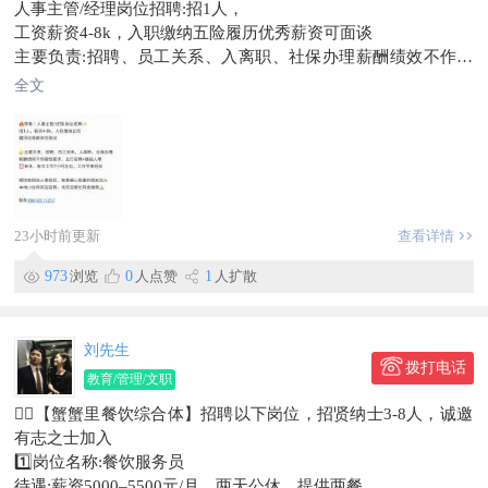
人事主管/经理岗位招聘:招1人，
工资薪资4-8k，入职缴纳五险履历优秀薪资可面谈
主要负责:招聘、员工关系、入离职、社保办理薪酬绩效不作硬
性要求，主打招聘+基础人事单休，每日工作7小时左右，工作节
全文
奏轻松
期待有相关人事经验，做事细心稳重的朋友加入本地小伙伴欢迎
自荐，也欢迎帮忙转发推荐
联系186****1217
工作地点珲春宾馆
信息有效期到2026/09/14
23小时前更新
查看详情
联系时，请说明在【珲春圈】看到的~
973
浏览
0
人点赞
1
人扩散
刘先生
拨打电话
教育/管理/文职
🐦‍🔥【蟹蟹里餐饮综合体】招聘以下岗位，招贤纳士3-8人，诚邀
有志之士加入
1️⃣岗位名称:餐饮服务员
待遇:薪资5000–5500元/月，两天公休，提供两餐。