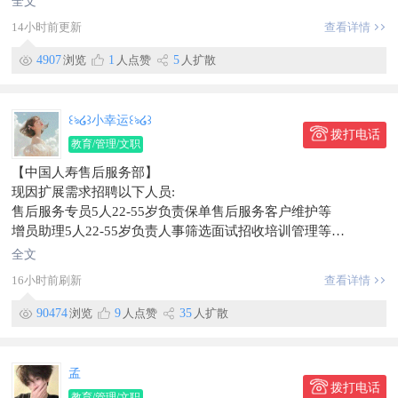
全文
协调入职等。
14小时前更新
查看详情
考勤与工资管理
负责员工考勤统计、请假审批、加班管理，确保考勤数据准确无
4907
浏览
1
人点赞
5
人扩散
误。
根据考勤记录和公司制度，核算员工工资、奖金及补贴，生成工
资表并提交财务发放。
꒰ঌ໒꒱小幸运꒰ঌ໒꒱
五险一金办理
拨打电话
教育/管理/文职
负责员工人事档案的建立、更新和保管，确保档案完整、保密。
【中国人寿售后服务部】
薪资待遇：3000-4000元五险一金
现因扩展需求招聘以下人员:
招聘：客房主管1名
售后服务专员5人22-55岁负责保单售后服务客户维护等
岗位职责：
增员助理5人22-55岁负责人事筛选面试招收培训管理等
1、负责客房日常运营的组织与协调，确保服务流程高效顺畅；
工作氛围轻松无压力无责底薪加提成
2、监督客房清洁、布草更换及设施维护工作，保障房间整洁与
全文
3000-7000
舒适度；
16小时前刷新
查看详情
工作时间8:00-16:00
3、协助制定客房服务标准并推动执行，持续提升服务质量；
时间自由双休节假日全休
4、配合上级完成对客房团队的管理与培训，提升员工专业能
90474
浏览
9
人点赞
35
人扩散
工作地点:东市场附近工商银行对面中国人寿
力；
信息有效期到2026/10/24
薪资待遇：3500—4000元，缴纳五险一金
联系时，请说明在【珲春圈】看到的~
招聘：讲解员1名
孟
岗位职责：
拨打电话
教育/管理/文职