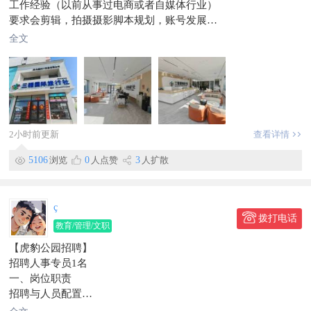
工作经验（以前从事过电商或者自媒体行业）
要求会剪辑，拍摄摄影脚本规划，账号发展
工作内容（拍摄做旅行社的账号，前台销售，互联网运营）
全文
要求长期稳定，定居珲春
考核试用期工资3000—3500看能力+绩效提成
正式入职看工作能力在定3500--6000+绩效提成
工作地点新安街
信息有效期到6月1日
2小时前更新
查看详情
5106
浏览
0
人点赞
3
人扩散
ç
拨打电话
教育/管理/文职
【虎豹公园招聘】
招聘人事专员1名
一、岗位职责
招聘与人员配置
根据公司业务需求，包括发布招聘信息、筛选简历、组织面试、