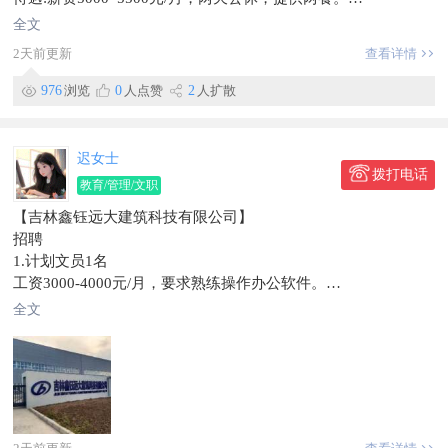
任职要求:吃苦耐劳，踏实肯干，形象周正。
全文
2️⃣岗位名称:改刀厨工
2天前更新
查看详情
待遇:薪资5000-5500元/月，两天公休，提供两餐。
任职要求:吃苦耐劳，踏实肯干。
976
浏览
0
人点赞
2
人扩散
3️⃣岗位名称：仓库保管员
待遇:薪资3500-4500元/月，两天公休，提供两餐。
任职要求:踏实肯干，熟悉基本电脑操作。有经验者优先。
迟女士
4️⃣岗位名称:财务专员
拨打电话
教育/管理/文职
待遇:薪资4000-4500元/月，两天公休，提供两餐。
【吉林鑫钰远大建筑科技有限公司】
任职要求:具有专业会计经验，能做全盘账目者优先。
招聘
5️⃣岗位名称:行政专员
1.计划文员1名
待遇：薪资3500-4500元/月，两天公休，提供两餐。
工资3000-4000元/月，要求熟练操作办公软件。
任职要求：熟悉电脑基本操作，有经验者优先。
2.会计1人
联系电话📞137****3296微信同号
全文
工资4500-5500元/月，要求会做全盘账。
工作地点海鲜街
工作时间8:00-16:30（冬令时）
信息有效期到10月1日
提供班车、食堂、宿舍、五险、周休一天、会计法定假日休
工作地址:珲春市合作区
企业简介：
吉林鑫钰远大建筑科技有限公司，是吉林鑫钰与远大住工集团的