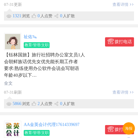
工作时间：早8:00-晚17：30，周休一天；
07-31更新
查看详情
薪资待遇：薪资4-6k，包食宿，缴纳五险，员工内购福利等。
☎️：修女士182****0892
1321
浏览
0
人点赞
0
人扩散
工作地点珲春合作区
信息有效期到2026/09/14
联系时，请说明在【珲春圈】看到的~
祉佑🦦
拨打电话
教育/管理/文职
【钰林国旅】旅行社招聘办公室文员1人
会朝鲜族话优先女优先能长期工作者
要求:熟练使用办公软件会说会写朝语
年龄40岁以下
薪资3000+
全文
139****3110微信同步加好友请备注
07-31刷新
查看详情
工作地点欧式街北头门市
信息有效期到2026/07/21
5866
浏览
2
人点赞
0
人扩散
联系时，请说明在【珲春圈】看到的~
AA金英会计代理17614339697
海报
拨打电话
教育/管理/文职