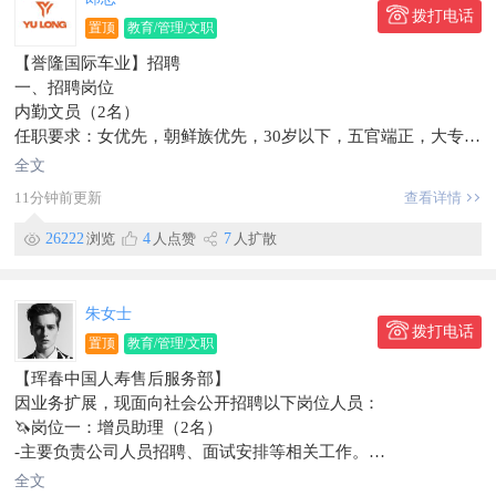
拨打电话
置顶
教育/管理/文职
【誉隆国际车业】招聘
一、招聘岗位
内勤文员（2名）
任职要求：女优先，朝鲜族优先，30岁以下，五官端正，大专及
以上学历，品行端正、吃苦耐劳、有上进心。熟练掌握办公软
全文
件。
11分钟前更新
查看详情
工作内容：负责内勤统计相关业务。辅助会计整理财务资料。
薪资待遇：底薪3200元+餐补+奖金基本+年终奖+五险
26222
浏览
4
人点赞
7
人扩散
二、工作时间
早8:00-晚17:30，双休，法定节假日正常休息，提供通勤车。
有意向者请先投递简历，等待通知面试。
朱女士
联系电话：139****5828
拨打电话
置顶
教育/管理/文职
简历投递邮箱：1027262809@qq.com
【珲春中国人寿售后服务部】
工作地址：珲春市合作区
因业务扩展，现面向社会公开招聘以下岗位人员：
信息有效期到2026/07/26
🦄岗位一：增员助理（2名）
-主要负责公司人员招聘、面试安排等相关工作。
💰底薪+提成4000-8000元
全文