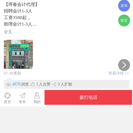
【珲春会计代理】
发布
招聘会计1-3人
工资3500起，
留言
助理会计1-3人
工资3000起，随业务能力调整，早八晚五，双休，要求能长干
全文
敬业认真
工作地点，世代第一城金英会计代理
信息有效期到2026/07/21
联系时，请说明在【珲春圈】看到的~
07-30更新
查看详情
4870
浏览
1
人点赞
0
人扩散
拨打电话
首页
发布
我的
求索-万物有翼
拨打电话
教育/管理/文职
【求索自习室】自习室招聘助教1名，上班时间：周一至周五7:4
0-4:30