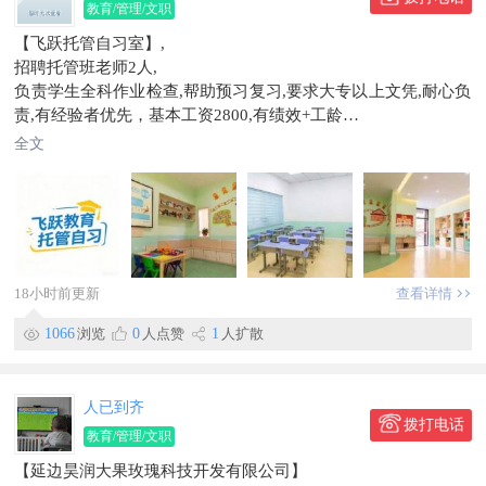
教育/管理/文职
舒适度；
【飞跃托管自习室】,
3、协助制定客房服务标准并推动执行，持续提升服务质量；
招聘托管班老师2人,
4、配合上级完成对客房团队的管理与培训，提升员工专业能
负责学生全科作业检查,帮助预习复习,要求大专以上文凭,耐心负
力；
责,有经验者优先，基本工资2800,有绩效+工龄
薪资待遇：4000+元，缴纳五险一金
晋升空间教务主任,教务校长,无经验者谦虚好学可以培训上岗,非
招聘客房保洁1人
全文
诚勿扰，欢迎您的加入，
月休四天，3200+绩效
电话微信张老师156****0788
招聘主播1人
地址珲春市
薪资待遇：4000+绩效
信息有效期到2026/10/01
五险一金
联系电话：159****2730
工作地点东北虎豹自然科普馆
18小时前更新
查看详情
信息有效期到2026/09/14
联系时，请说明在【珲春圈】看到的~
1066
浏览
0
人点赞
1
人扩散
人已到齐
拨打电话
教育/管理/文职
【延边昊润大果玫瑰科技开发有限公司】