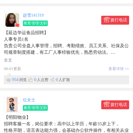
赵雪141319
拨打电话
教育/管理/文职
【延边华运食品招聘】
人事专员1名
负责公司全盘人事管理，招聘、考勤绩效、员工关系、社保及公
司规章制度搭建，有工厂人事经验优先，熟悉劳动法。
月薪4500起，薪资根据个人能力
全文
工作地点：珲春市中华村一组。
08-01更新
查看详情
信息有效期到10月1日
954
浏览
0
人点赞
0
人扩散
位女士
拨打电话
教育/管理/文职
【明阳物业】
招聘客服一名，岗位要求：高中以上学历，年龄35岁上下，
性格开朗，语言表达能力强，会基础办公软件操作，有相关从业