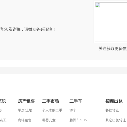
可能涉及诈骗，请微友务必谨慎！
关注获取更多信
求职
房产租售
二手市场
二手车
招商出兑
职
平房/土地
个人求购二手
轿车
餐饮转让
钟点工
商铺租售
母婴儿童
越野车/SUV
其它出兑转让