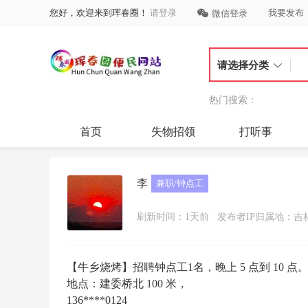
您好，欢迎来到珲春圈！
请登录
我要发布
微信登录
请选择分类
热门搜索：
首页
失物招领
打听事
李
兼职/钟点工
刷新时间：1天前
发布者IP归属地：吉
【牛乡烧烤】招聘钟点工1名，晚上 5 点到 10 
地点：建委桥北 100 米，
136****0124