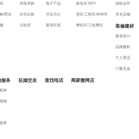
娱乐
求租求购
电子产品
面包车/MPV
招租合作
购/吧台
住宅出租
开店办公
货车/工程车/特种车
求兑店铺
主播
日租房
家用百货
摩托车/三轮摩托
装修建材
家装设计
品牌建材
个人零活
门窗五金
物服务
征婚交友
查找电话
商家微网店
配种
宠物
领养