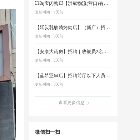
💥淘宝闪购💥【洪斌物流(营口)有限公司】淘宝闪购外卖业务员(BD)3名高底薪高提成月休4天➕五险薪酬：4000元-8000元任职要求：1…
宠物服务
更新时间：1天前
征婚交友
【延炭乳酸菌烤肉店】（新店）招聘1.后厨肉岗（切肉师傅）2名男女均可要求30-52岁薪资5000-68002.服务员2名要求22-42岁薪资…
更新时间：5天前
查找电话
【安康大药房】招聘｜收银员2名要求：熟练使用电脑，打字速度快，语言表达清晰，有药店收银经验优先工作内容：电脑收款，门店调拨，收款对账等工资待…
商家微网店
更新时间：2天前
【蓝希亚串店】招聘前厅以下人员服务员5名4200领班5名4500保洁1名3800以上公休两天，满勤奖200办会员卡奖，生日奖励绩效奖福利奖等…
更新时间：3天前
查看更多信息
微信扫一扫