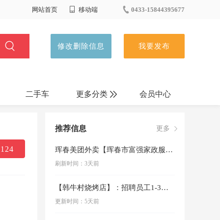
网站首页
移动端
0433-15844395677
修改删除信息
我要发布
二手车
更多分类
会员中心
招商出兑
推荐信息
更多
装修建材
124
珲春美团外卖【珲春市富强家政服务有限公司】6月骑手招聘50人，众包骑手50人，工作简单薪资：5000-10000☎☎应聘热线153~5455…
刷新时间：3天前
生活服务
【韩牛村烧烤店】：招聘员工1-3人，女士优先1.前厅薪资:4000+800满勤奖+2天公休+瓶盖+奖金+超额将+工龄+生日福利200+中秋节…
特产养殖
更新时间：5天前
教育培训