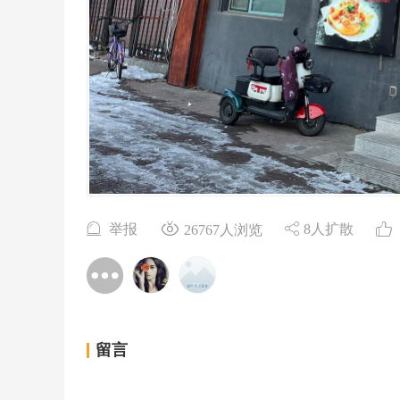
举报
8人扩散
26767人浏览
留言