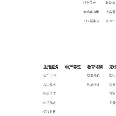
特色美食
餐饮/
酒吧啤酒屋
店员/导
KTV剧本杀
电商/
生活服务
特产养殖
教育培训
宠
租车/代驾
技能特长
医疗
力工搬家
托班接送
出售
家政清洁
其它
生活配送
免费
保险财务