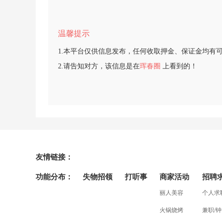
温馨提示
1.本平台仅供信息发布，任何收取押金、保证金均有
2.请告知对方，该信息是在
珲春圈
上看到的！
友情链接：
功能分布：
失物招领
打听事
商家活动
招聘
丽人美容
个人求
火锅烧烤
兼职/