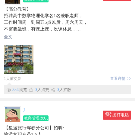
景观等工程。积极响应“一带一路”国家战略，秉承“绿水青山”的
联系时，请说明在【珲春圈】看到的~
【高分教育】
理念，致力于打造全国范围内首家，且在较长时期内应当是唯一
招聘高中数学物理化学各1名兼职老师，
一家，同时面向中朝俄三国市场，立足珲春、辐射东北亚的国家
工作时间周一到周五5点以后，周六周天，
级装配式建筑产业基地。PC是混凝土预制件的英文简称，PC装
不需要坐班，有课上课，没课休息，
配式建筑兴起于欧美，现在德法美日等国，装配式建筑占比已达
工资月薪1万左右
80%以上。PC装配式建筑，是一种标准化设计、工业化生产、
全文
工作地方世纪公馆小区
装配化施工的新型建造方式。
信息有效期到2026/09/14
信息有效期到2026/07/12
联系时，请说明在【珲春圈】看到的~
1天前更新
查看详情
334
浏览
0
人点赞
0
人扩散
J
拨打电话
教育/管理/文职
【星途旅行珲春分公司】招聘:
旅游文职专员3-5人