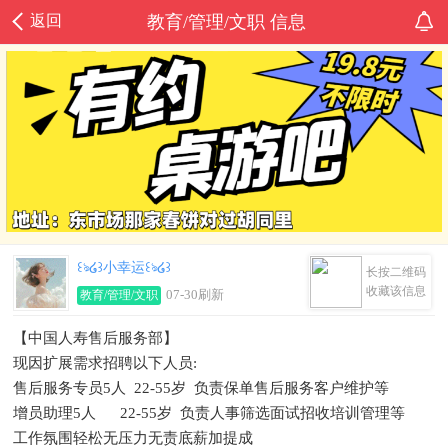
返回
教育/管理/文职 信息
꒰ঌ໒꒱小幸运꒰ঌ໒꒱
长按二维码
收藏该信息
07-30刷新
教育/管理/文职
【中国人寿售后服务部】
现因扩展需求招聘以下人员:
售后服务专员5人 22-55岁 负责保单售后服务客户维护等
增员助理5人 22-55岁 负责人事筛选面试招收培训管理等
工作氛围轻松无压力无责底薪加提成