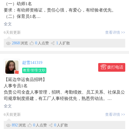
（一）幼师1名
要求：有幼师资格证，责任心强，有爱心，有经验者优先。
（二）保育员1名
要求:有保育员资格证书，有责任心，耐心，无工作经验勿扰。
全文
欢迎有意从事教育行业的人才前来报名面试。
6天前更新
查看详情
☎电话微信同步136****2426
工资待遇2000-3000
2868
浏览
0
人点赞
1
人扩散
工作地点
珲春市河南街老市政府办证大厅西侧
信息有效期到2026/08/21
赵雪141319
联系时，请说明在【珲春圈】看到的~
拨打电话
教育/管理/文职
【延边华运食品招聘】
人事专员1名
负责公司全盘人事管理，招聘、考勤绩效、员工关系、社保及公
司规章制度搭建，有工厂人事经验优先，熟悉劳动法。
月薪4500起，薪资根据个人能力
全文
工作地点：珲春市中华村一组。
6天前更新
查看详情
信息有效期到10月1日
892
浏览
0
人点赞
0
人扩散