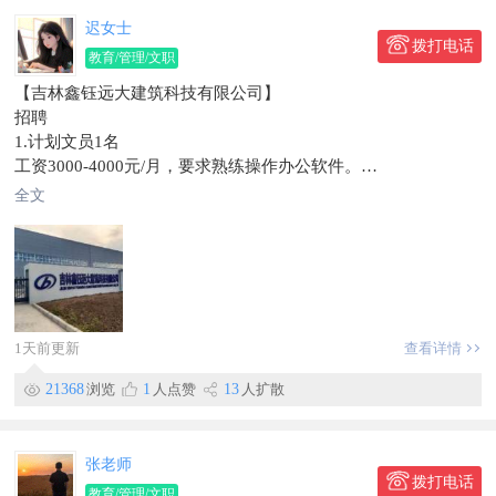
任职要求:踏实肯干，熟悉基本电脑操作。有经验者优先。
招聘：讲解员1名
迟女士
4️⃣岗位名称:财务专员
岗位职责：
拨打电话
教育/管理/文职
待遇:薪资4000-4500元/月，两天公休，提供两餐。
1、负责接待来访人员并提供专业、流畅的讲解服务；
【吉林鑫钰远大建筑科技有限公司】
任职要求:具有专业会计经验，能做全盘账目者优先。
2、根据参观流程引导观众有序进行参观，确保讲解过程顺畅；
招聘
5️⃣岗位名称:行政专员
3、准确传递企业及项目相关信息，提升参观者的认知与体验
1.计划文员1名
待遇：薪资3500-4500元/月，两天公休，提供两餐。
感；
工资3000-4000元/月，要求熟练操作办公软件。
任职要求：熟悉电脑基本操作，有经验者优先。
4、收集参观者反馈意见，协助优化讲解内容与展示效果；
2.会计1人
联系电话📞137****3296微信同号
薪资待遇：3000—4000元五险一金
全文
工资4500-5500元/月，要求会做全盘账。
工作地点海鲜街
招聘：研学教师1名
工作时间8:00-16:30（冬令时）
信息有效期到10月1日
岗位职责：
提供班车、食堂、宿舍、五险、周休一天、会计法定假日休
1、负责研学课程的实施与现场教学组织，引导学生参与实践活
工作地址:珲春市合作区
动；
企业简介：
2、在户外或实践场景中管理学生秩序，保障教学活动安全有序
吉林鑫钰远大建筑科技有限公司，是吉林鑫钰与远大住工集团的
进行；
1天前更新
查看详情
合资企业，注册资本1亿元，总部设于吉林省珲春市，在珲春市
3、结合课程目标开展知识讲解、互动引导和学习反馈；
边境经济合作区建设和运营的延边PC工厂项目，总投资2.5亿
4、配合完成课程前后的准备与总结工作；
21368
浏览
1
人点赞
13
人扩散
元，用地面积5.7万平米，建筑面积6.37万平米，项目已正式开
薪资待遇：3000—4000元五险一金
工。
联系电话：159****2730
项目设计年产能80万平米，产品可应用于住宅和学校、写字楼、
地址：珲春虎豹公园
张老师
酒店、场馆等公共建筑，地下综合管廊，市政及水利设施，园林
拨打电话
信息有效期到2026/08/09
教育/管理/文职