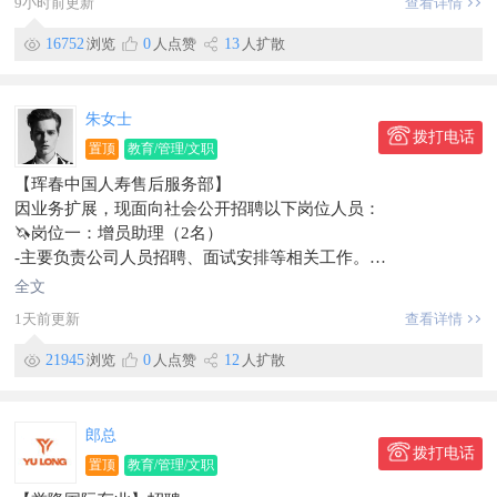
9小时前更新
查看详情
信息有效期到10月12号
16752
浏览
0
人点赞
13
人扩散
朱女士
拨打电话
置顶
教育/管理/文职
【珲春中国人寿售后服务部】
因业务扩展，现面向社会公开招聘以下岗位人员：
🦄岗位一：增员助理（2名）
-主要负责公司人员招聘、面试安排等相关工作。
💰底薪+提成4000-8000元
全文
🦄岗位二：售后服务专员（5名）
1天前更新
查看详情
-负责现有客户的维护与关系管理，工作轻松，周末双休，节假
日休息。
21945
浏览
0
人点赞
12
人扩散
💰底薪+提成5000-10000元上不封顶
🧑‍💼任职要求
-25—55周岁，高中学历以上，本科或大专学历(有学历证书)，
郎总
有销售经验者优先。(高中学历3000-7000元)
拨打电话
置顶
教育/管理/文职
[握手]联系人：朱女士