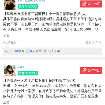
我不想做核酸🤔 🤔
拨打电话
教育/管理/文职
【珲春市昱鹏创意百货商行】小米售后招聘信息员2人
具体工作内容为与售后师傅沟通协调处理好工单上传下达指令等
男女不限，能长期工作，能简单使用电脑和手机软件，工作轻松
有老员工教，单位环境人员团结温馨，实习期工资3000，地址
合作区，有意者电联188****6655
全文
信息有效期到2026/08/08
6天前更新
查看详情
联系时，请说明在【珲春圈】看到的~
21948
浏览
0
人点赞
15
人扩散
Zora
拨打电话
教育/管理/文职
【珲春合作区慕士塔格服饰】招聘行政专员1名
要求：女士优先，年龄35-45岁，会朝语，会开车，熟悉各种办
公软件大专以上学历，有行政事务经验者优先；处理办公用品采
购与资产维护，管理文件归档与接待事务，监督厂区安全卫生，
组织安全培训，协调员工食宿及外籍人员翻译支持。
全文