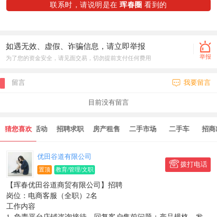
联系时，请说明是在
珲春圈
看到的
如遇无效、虚假、诈骗信息，请立即举报
举报
为了您的资金安全，请见面交易，切勿提前支付任何费用
留言
我要留言
目前没有留言
猜您喜欢
商家活动
招聘求职
房产租售
二手市场
二手车
招商出兑
优田谷道有限公司
拨打电话
置顶
教育/管理/文职
【珲春优田谷道商贸有限公司】招聘
岗位：电商客服（全职）2名
工作内容