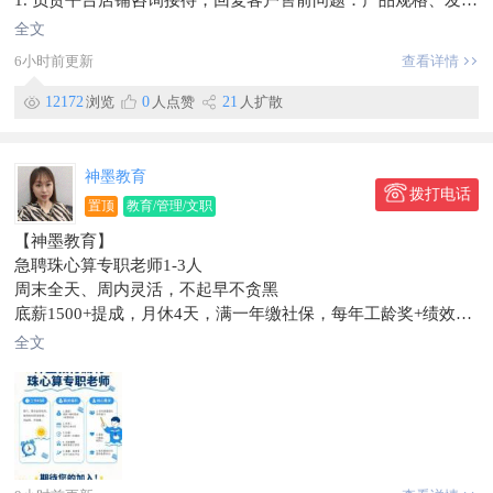
1. 负责平台店铺咨询接待，回复客户售前问题：产品规格、发货
时效、运费、售后疑问等
全文
2. 处理售后问题：退换货、补发、物流异常、客户投诉，按照店
6小时前更新
查看详情
铺流程协调处理，降低差评
3. 登记客户问题、订单信息，同步仓库/运营，跟进订单闭环
12172
浏览
0
人点赞
21
人扩散
4. 简单处理平台消息，评价回复，维护店铺服务评分
5. 服从安排，完成日常客服相关基础工作
任职要求
神墨教育
1. 会电脑基础操作，打字速度快，会使用聊天软件；有电商客服
拨打电话
置顶
教育/管理/文职
经验优先，无经验可培训
【神墨教育】
2. 心态好，有耐心，情绪稳定，不惧怕客户投诉，沟通表达通顺
急聘珠心算专职老师1-3人
3. 做事细心，有责任心，服从排班，能接受电商轮班（有晚班）
周末全天、周内灵活，不起早不贪黑
4. 了解生鲜农产品电商优先，了解拼多多、抖音、淘宝平台规则
底薪1500+提成，月休4天，满一年缴社保，每年工龄奖+绩效。
优先
完善成长培训平台，零基础可学
薪资待遇
全文
看重团队协作，有爱有耐心即可
4000+
​校长电话:151****6616
月休2天，法定福利，简单岗前培训
工作地点珲春
工作环境室内办公，工作简单上手快
信息有效期到9月15日
工作地点：悦榕湾
联系电话：131~8091~6353
上班时间：轮班制（早班/晚班，具体面谈）