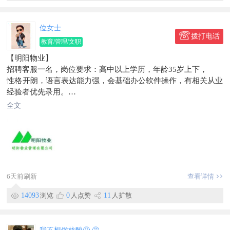
位女士
拨打电话
教育/管理/文职
【明阳物业】
招聘客服一名，岗位要求：高中以上学历，年龄35岁上下，
性格开朗，语言表达能力强，会基础办公软件操作，有相关从业
经验者优先录用。
薪资待遇3000-3500元。
全文
工作地点：珲春市河南街阳光国际小区
联系电话：159****6033
信息有效期到2026/05/24
6天前刷新
查看详情
14093
浏览
0
人点赞
11
人扩散