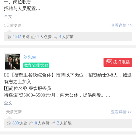
一、岗位职责
招聘与人员配置
根据公司业务需求，包括发布招聘信息、筛选简历、组织面试、
全文
协调入职等。
1天前更新
查看详情
考勤与工资管理
负责员工考勤统计、请假审批、加班管理，确保考勤数据准确无
4632
浏览
1
人点赞
4
人扩散
误。
根据考勤记录和公司制度，核算员工工资、奖金及补贴，生成工
资表并提交财务发放。
刘先生
五险一金办理
拨打电话
教育/管理/文职
负责员工人事档案的建立、更新和保管，确保档案完整、保密。
🐦‍🔥【蟹蟹里餐饮综合体】招聘以下岗位，招贤纳士3-8人，诚邀
薪资待遇：3000-4000元五险一金
有志之士加入
招聘：客房主管1名
1️⃣岗位名称:餐饮服务员
岗位职责：
待遇:薪资5000–5500元/月，两天公休，提供两餐。
1、负责客房日常运营的组织与协调，确保服务流程高效顺畅；
任职要求:吃苦耐劳，踏实肯干，形象周正。
2、监督客房清洁、布草更换及设施维护工作，保障房间整洁与
全文
2️⃣岗位名称:改刀厨工
舒适度；
1天前更新
查看详情
待遇:薪资5000-5500元/月，两天公休，提供两餐。
3、协助制定客房服务标准并推动执行，持续提升服务质量；
任职要求:吃苦耐劳，踏实肯干。
4、配合上级完成对客房团队的管理与培训，提升员工专业能
809
浏览
0
人点赞
2
人扩散
3️⃣岗位名称：仓库保管员
力；
待遇:薪资3500-4500元/月，两天公休，提供两餐。
薪资待遇：3500—4000元，缴纳五险一金