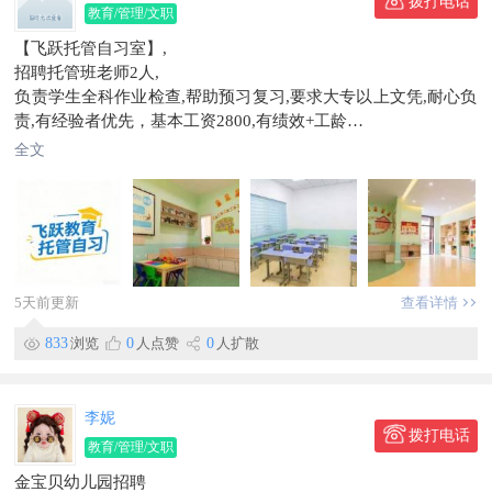
拨打电话
薪资待遇：4000+元，缴纳五险一金
教育/管理/文职
招聘客房保洁1人
【飞跃托管自习室】,
月休四天，3200+绩效
招聘托管班老师2人,
招聘主播1人
负责学生全科作业检查,帮助预习复习,要求大专以上文凭,耐心负
薪资待遇：4000+绩效
责,有经验者优先，基本工资2800,有绩效+工龄
五险一金
晋升空间教务主任,教务校长,无经验者谦虚好学可以培训上岗,非
联系电话：159****2730
全文
诚勿扰，欢迎您的加入，
工作地点东北虎豹自然科普馆
电话微信张老师156****0788
信息有效期到2026/09/14
地址珲春市
联系时，请说明在【珲春圈】看到的~
信息有效期到2026/10/01
5天前更新
查看详情
833
浏览
0
人点赞
0
人扩散
李妮
拨打电话
教育/管理/文职
金宝贝幼儿园招聘