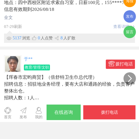
海报
地点：四中西校区附近求索自习室，日薪100元，155****7575
信息有效期到2026/08/18
发布
全文
07-29刷新
查看详情
留言
5137
浏览
0
人点赞
8
人扩散
于**
拨打电话
教育/管理/文职
【珲春市宏昀商贸】（倍舒特卫生巾总代理）
招聘信息：招驻地业务经理，要有大店和通路的经验，负责客户
整体出仓。
招聘人数：1人
性别：女性优先，35岁以内条件优秀可放宽至40岁。
全文
工资待遇：6000-8000元，前三个月保底8000元。
在线咨询
拨打电话
07-28刷新
查看详情
首页
发布
我的
工作地点：珲春市
信息有效期到2026/09/14
1657
浏览
0
人点赞
0
人扩散
联系时，请说明在【珲春圈】看到的~