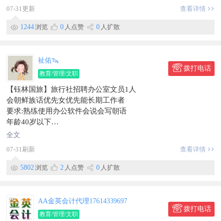
工作时间：早8:00-晚17：30，周休一天；
07-31更新
查看详情
薪资待遇：薪资4-6k，包食宿，缴纳五险，员工内购福利等。
☎️：修女士182****0892
1244
浏览
0
人点赞
0
人扩散
工作地点珲春合作区
信息有效期到2026/09/14
联系时，请说明在【珲春圈】看到的~
祉佑🦦
拨打电话
教育/管理/文职
【钰林国旅】旅行社招聘办公室文员1人
会朝鲜族话优先女优先能长期工作者
要求:熟练使用办公软件会说会写朝语
年龄40岁以下
薪资3000+
全文
139****3110微信同步加好友请备注
07-31刷新
查看详情
工作地点欧式街北头门市
信息有效期到2026/07/21
5802
浏览
2
人点赞
0
人扩散
联系时，请说明在【珲春圈】看到的~
AA金英会计代理17614339697
拨打电话
教育/管理/文职