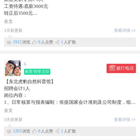
工资待遇:底薪3000元
转正后3500元
工作地址:珲春市上城铂金馆
全文
公休四天
3天前更新
查看详情
岗位职责
1.负责旅游线路资料整理、文案编辑、行程单制作与排版
1912
浏览
0
人点赞
1
人扩散
2.对接客户咨询，记录需求、解答基础旅游问题，做好信息登记
3.协助完成订单核对、资料归档、合同及票据相关文职工作
4.配合团队完成旅游产品宣传文案、图文素材的基础编辑
ç
5.日常办公文档处理、数据统计与报表填写
拨打电话
教育/管理/文职
任职要求 海报
【东北虎豹自然科普馆】
1.熟悉办公软件(Word、Excel、PPT等)，打字速度快，细心发布
招聘会计1人
2.具备良好的文字表达能力,沟通温和有耐心
岗位内容：
3.对旅游行业有兴趣，有旅游相关工作经验者优先
1、日常核算与报表编制：依据国家会计准则及公司制度，组织
留言
并监督会计核算工作，确保交易处理规范、数据准确；
4.工作有条理，责任心强，能稳定长期工作
全文
2、编制月度/季度/年度财务报表（资产负债表、利润表、现金流
5.大专及以上学历，有无经验均可，带薪培训
3天前更新
查看详情
量表等），进行财务分析，为管理层决策提供支持；
-舒适办公环境，氛围轻松，团队友好
3、审阅对外报送报表，保障合规性；资金与资产管控：管理现
-清晰晋升空间,文职/运营/计调方向均可发展
1203
浏览
0
人点赞
1
人扩散
金流预测、资金调拨，确保资金安全与流动性；
信息有效期到9月22日