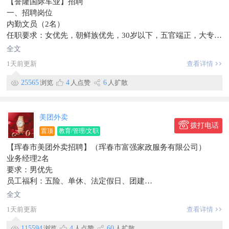
【誉隆国际车业】招聘
📞电话：156****3866
一、招聘岗位
📍工作地点：东市场附近工商银行对面中国人寿
内勤文员（2名）
信息有效期到2026/09/08
任职要求：女优先，朝鲜族优先，30岁以下，五官端正，大专及
以上学历，品行端正、吃苦耐劳、有上进心。熟练掌握办公软
全文
件。
1天前更新
查看详情
工作内容：负责内勤统计相关业务。辅助会计整理财务资料。
薪资待遇：底薪3200元+餐补+奖金基本+年终奖+五险
25565
浏览
4
人点赞
6
人扩散
二、工作时间
早8:00-晚17:30，双休，法定节假日正常休息，提供通勤车。
有意向者请先投递简历，等待通知面试。
美团外卖
联系电话：139****5828
拨打电话
置顶
教育/管理/文职
简历投递邮箱：1027262809@qq.com
【珲春市美团外卖招聘】（珲春市富强家政服务有限公司）
工作地址：珲春市合作区
业务经理2名
信息有效期到2026/07/26
要求：男优先
员工福利：五险、单休、法定假日、团建
提供：免费带薪培训，入职即有师傅一对一带教，上升空间大；
全文
年轻团队，富有活力，氛围好。同时也欢迎应届大学生加入珲春
1天前更新
查看详情
美团团队！
综合薪资：5000-8000元，多劳多得。
115594
浏览
4
人点赞
60
人扩散