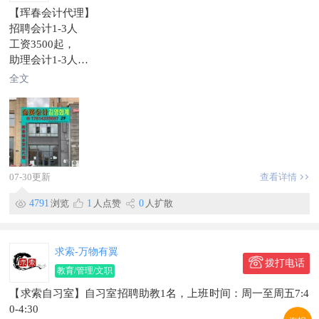
【珲春会计代理】
招聘会计1-3人
工资3500起，
助理会计1-3人
工资3000起，随业务能力调整，早八晚五，双休，要求能长干
全文
敬业认真
工作地点，世代第一城金英会计代理
信息有效期到2026/07/21
联系时，请说明在【珲春圈】看到的~
07-30更新
查看详情
4791
浏览
1
人点赞
0
人扩散
求索-万物有翼
拨打电话
教育/管理/文职
【求索自习室】自习室招聘助教1名，上班时间：周一至周五7:4
0-4:30