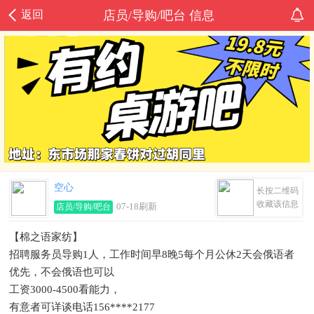
返回
店员/导购/吧台 信息
空心
长按二维码
收藏该信息
07-18刷新
店员/导购/吧台
【棉之语家纺】
招聘服务员导购1人，工作时间早8晚5每个月公休2天会俄语者
优先，不会俄语也可以
工资3000-4500看能力，
有意者可详谈电话156****2177