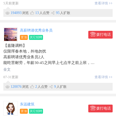
薪资：3000底薪加提成，月收入5000以上。
5天前更新
查看详情
2：前方发单人员1名：
年龄不限，早八晚五，中午休息一小时，
194093
浏览
13
人点赞
95
人扩散
薪资日结，每天100加提成
3：售后服务人员1名：
要求：年龄35～60岁，有一定的保健品销售经验，
高薪聘请优秀业务员
薪资：3000加提成，月收入6000元以上
拨打电话
置顶
其它招聘
早八晚五中午休息一小时
【嘉隆调料】
联系电话：183~4335~4444虞
仅限珲春本地，外地勿扰
地址:边检住宅门市
高薪聘请优秀业务员2人
信息有效期到2026/09/20
能吃苦耐劳，年龄30-45之间早上七点半之前上班，
四点半下班中午管饭，
全文
招长期工作
07-31更新
查看详情
工资3000+提成
工作地点西市场
120076
浏览
2
人点赞
9
人扩散
信息有效期到2026/09/14
联系时，请说明在【珲春圈】看到的~
东远建筑
拨打电话
置顶
其它招聘