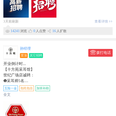
以上人员，每月公休2天，工作时间:早7点-晚6点，中午供饭，
加班另算，50元/小时
应聘电话：189****0300
地址：北街
3天前刷新
查看详情
信息有效期到9月23日
14241
浏览
0
人点赞
16
人扩散
孙经理
拨打电话
置顶
其它招聘
开业倒计时...
【十方苑采耳馆】
世纪广场店诚聘：
❶采耳师5名
专业采耳店工作一年以上！熟练操作采耳相关项目！
五险一金
包吃包住
加班补助
◎薪资：底薪3000+提成，保底6000元，多劳多得，上不封顶！
全文
❷学员5名
带薪学习，学习期间月薪2000元，学成后薪资同上！
★以上人员每月带薪休息四天，每天两餐，每月团建！
稳岗可缴纳社保！