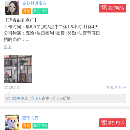
🌸赵财进宝🌸
拨打电话
置顶
其它招聘
【珲春御礼商行】
工作时间：早8点半_晚5点半午休1.5小时-月休4天
公司待遇：五险+生日福利+团建+奖励+法定节假日
招聘岗位：
销售/会销专员1名
全文
薪资：2800底薪+200满勤+提成面谈
讲师1名
薪资：底薪3500元+满勤+提成，面谈
团队经理1名
薪资：底薪4000元+满勤+提成，面谈
岗位要求：有责任心，服从管理，身体健康，有无经 留言
07-29更新
查看详情
可，踏实肯干。
地址：珲春市
9240
浏览
1
人点赞
8
人扩散
信息有效期到2026/09/24
随宇而安
拨打电话
置顶
其它招聘