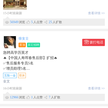
15小时前刷新
查看详情
56949
浏览
5
人点赞
25
人扩散
徐女士
拨打电话
置顶
其它招聘
急聘高学历英才
🔥【中国人寿珲春售后部】扩招🔥
✅售后服务专员5名
✅增员助理5名
🔎要求：22–50周岁有无经验均可有大专及以上学历优先高薪诚
五险一金
双休
聘
全文
📌工作内容
16小时前刷新
查看详情
▫售后专员：老客户保单维护、保单售后跟进
▫增员助理：人员筛选、面试接待、新人培训管理
12966
浏览
1
人点赞
7
人扩散
💎薪资：无责底薪＋业绩提成，综合3000–7000元
⏰作息：8:00–16:00，周末双休，法定节假日正常休息时间灵