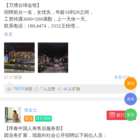
【万博台球会馆】
招聘前台一名，女优先，年龄18到28之间，
工资待遇3600+200满勤，上一天休一天。
联系电话：188,4474，3332王经理
工作地点东市场附近
全文
信息有效期到2026/08/17
此条信息在【珲春圈】独家发布，不得转载。
07-27更新
查看详情
海报
79979
浏览
7
人点赞
44
人扩散
发布
张女士
留言
拨打电话
置顶
其它招聘
【珲春中国人寿售后服务部】
因业务扩展，现面向社会公开招聘以下岗位人员：