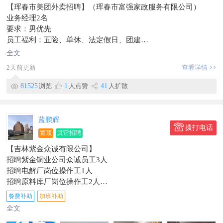
【珲春市美团外卖招聘】（珲春市富强家政服务有限公司）
业务经理2名
要求：男优先
员工福利：五险、单休、法定假日、团建
提供：免费带薪培训，入职即有师傅一对一带教，上升空间大；
全文
年轻团队，富有活力，氛围好。同时也欢迎应届大学生加入珲春
2天前更新
查看详情
美团团队！
综合薪资：5000-8000元，多劳多得。
81525
浏览
1
人点赞
41
人扩散
联系电话：151~4338~9111
地址：环亚山城D区美团外卖站
信息有效期到2026/10/08
蓝鹏辉
拨打电话
置顶
其它招聘
【吉林紫金众诚有限公司】
招聘紫金铜业公司众诚员工3人
招聘电解厂岗位操作工1人
招聘原料库厂岗位操作工2人
动力厂招聘2人大专以上学历
餐费补助
加班补助
公司介绍：众诚公司主要服务于紫金矿业
全文
工作地点：合作区紫金矿业紫金铜业股份有限公司