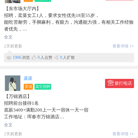
专业培训），让大家快速成长，提高自己！
【东市场大厅内】
招聘，卖菜女工1人，要求女性优先18至55岁，
地址：—靖和街大正综合楼御铭斋大药房—
能吃苦耐劳，手脚麻利，有眼力，沟通能力强，有相关工作经验
咨询电话：白女士131****5509
者优先，
信息有效期到2026/09/29
工资4500到5000到月就开支，
全文
有意者拨打电话159****3883
2天前更新
查看详情
工作地点东市场
信息有效期到2026/09/14
1906
浏览
0
人点赞
0
人扩散
联系时，请说明在【珲春圈】看到的~
露露
拨打电话
置顶
其它招聘
【万锦酒店】
招聘前台接待1名
底薪3400+满勤200上一天一宿休一天一宿
工作地址：珲春市万锦酒店
信息有效期到2026/03/20
全文
2天前更新
查看详情