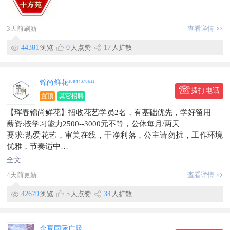
工作时间：10点~22点
工作地点：世纪广场
3天前刷新
查看详情
信息有效期到8月15日
此条信息在【珲春圈】独家发布，不得转载。
44381
浏览
0
人点赞
17
人扩散
锦尚鲜花¹⁸⁸⁴⁴³⁷⁸⁶¹¹
拨打电话
置顶
其它招聘
【珲春锦尚鲜花】招收花艺学员2名，有基础优先，学好留用
薪资:按学习能力2500--3000元不等，公休每月/两天
要求:热爱花艺，审美在线，干净利落，公主请勿扰，工作环境
优雅，节奏适中
时间:夏季早7:30--17:30
全文
冬季早8:00--17:00
4天前更新
查看详情
地址:希尔顿酒店东200米锦尚鲜花
电话:188****8611
42679
浏览
5
人点赞
34
人扩散
信息有效期到2026/08/08
联系时，请说明在【珲春圈】看到的~
金夏国际广场