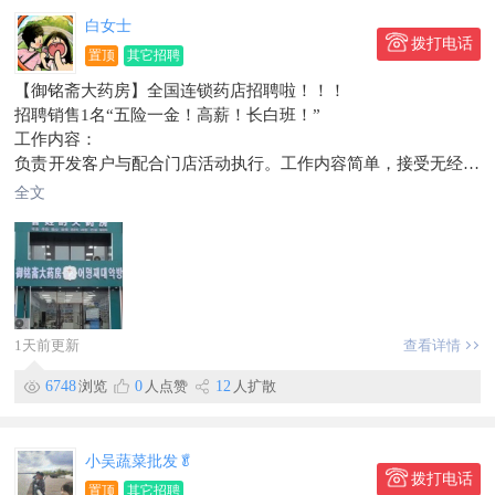
活，方便兼顾家庭
白女士
✨团队氛围轻松融洽，免费系统培训，有人带教
拨打电话
置顶
其它招聘
📍工作地址：东市场附近工商银行对面中国人寿
想要稳定工作的朋友欢迎咨询面试！
【御铭斋大药房】全国连锁药店招聘啦！！！
信息有效期到9月22日
招聘销售1名“五险一金！高薪！长白班！”
此条信息在【珲春圈】独家发布，不得转载。
工作内容：
负责开发客户与配合门店活动执行。工作内容简单，接受无经验
入职有人带！
全文
所需技能：
1、性格开朗，学习能力强，具有亲和力，工作态度积极。
2、年龄25-58岁、自我驱动；有相关行业销售经验年龄可放宽至
60岁。
3、形象端正，具有团队协作精神。
4、语言流利
1天前更新
查看详情
工作时间：早8:00-晚5:00，月休息4天
薪资待遇：无责底2800+阶梯提成5%-7%＋奖金+补助+五险一
6748
浏览
0
人点赞
12
人扩散
金，平均月收入6K—8k＋上不封顶；能力优秀者年收入保10w+
公司提供舒适的办公环境，能力优秀者可跨级晋升。
缴纳五险一金，中午提供午餐，外地人员可包食、宿
小吴蔬菜批发🥬
提供多种带薪培训，全程老带新！（包括入职培训、管理培训等
拨打电话
置顶
其它招聘