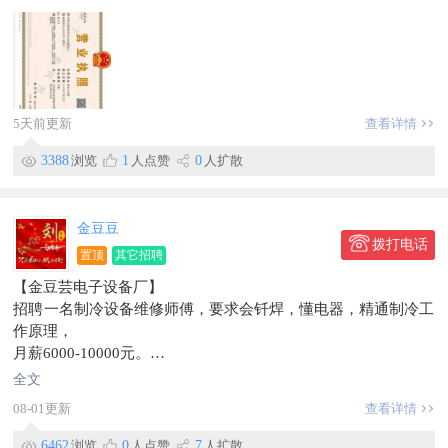
信息有效期到2026/10/03
（三）商场一楼库迪咖啡（4人）
岗位条件：年龄18--35岁之间，有良好的表达能力和沟通能力，
能长期工作，有经验者优先录取
薪资待遇：底薪3500+满勤+餐补+工龄奖+节日福利+缴纳五险
+公休
联系方式：常经理150~4468~0888
5天前更新
查看详情
工作地址：金夏国际广场一楼库迪咖啡
（四）商场一楼潮品店（2人）
3388
浏览
1
人点赞
0
人扩散
岗位条件：年龄18--35岁之间，顾客接待、货品陈列、收银盘
点，有良好的沟通能力和服务意识及团体协作能力
薪资待遇：底薪2800+满勤+餐补+工龄奖+节日福利+缴纳五险
金豆豆
拨打电话
+公休
置顶
其它招聘
联系方式：孙经理151~4332~3603
【金豆芸电子设备厂】
信息有效期到2026/10/22
招聘一名制冷设备维修师傅，要求会钎焊，懂电器，精通制冷工
作原理，
月薪6000-10000元。
工作地点司法局南。
全文
信息有效期到2026/09/14
08-01更新
查看详情
联系时，请说明在【珲春圈】看到的~
6462
浏览
0
人点赞
7
人扩散