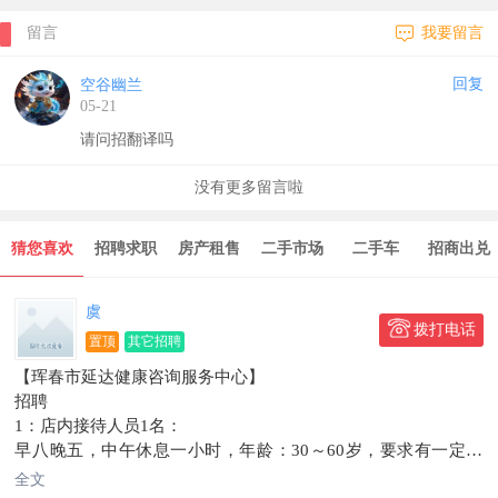
留言
我要留言
回复
空谷幽兰
05-21
请问招翻译吗
没有更多留言啦
猜您喜欢
招聘求职
房产租售
二手市场
二手车
招商出兑
装修建材
虞
拨打电话
置顶
其它招聘
【珲春市延达健康咨询服务中心】
招聘
1：店内接待人员1名：
早八晚五，中午休息一小时，年龄：30～60岁，要求有一定的
语言表达能力，沟通能力，懂朝语，朝鲜族优先，
全文