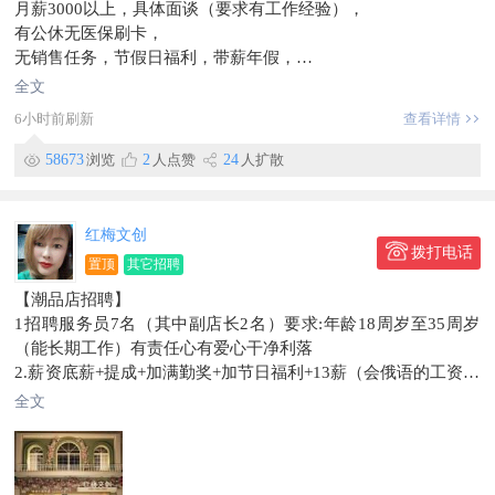
月薪3000以上，具体面谈（要求有工作经验），
有公休无医保刷卡，
无销售任务，节假日福利，带薪年假，
有意者电话185****9888
全文
工作地点珲春
6小时前刷新
查看详情
信息有效期到9月22日
58673
浏览
2
人点赞
24
人扩散
红梅文创
拨打电话
置顶
其它招聘
【潮品店招聘】
1招聘服务员7名（其中副店长2名）要求:年龄18周岁至35周岁
（能长期工作）有责任心有爱心干净利落
2.薪资底薪+提成+加满勤奖+加节日福利+13薪（会俄语的工资优
厚）4000+
全文
3.工作时间早班8:00~5:00.晚班是中午12:00~9:00两班倒
地址珲春春商业街
.电话131****3233
信息有效期到：2026/11/09