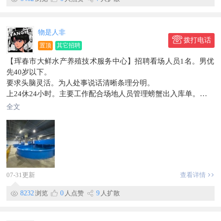
物是人非
拨打电话
置顶
其它招聘
【珲春市大鲜水产养殖技术服务中心】招聘看场人员1名。男优
先40岁以下。
要求头脑灵活。为人处事说话清晰条理分明。
上24休24小时。主要工作配合场地人员管理螃蟹出入库单。
看管设备与设备的正确使用。
全文
场地休息区电暖炕无线网都有。
每个月4000外加300餐补有意者请致电。138****3721
地点：合作区大鲜水产海鲜池场地
信息有效期到2026/09/26
07-31更新
查看详情
8232
浏览
0
人点赞
9
人扩散