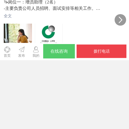
🦄岗位一：增员助理（2名）
-主要负责公司人员招聘、面试安排等相关工作。
💰底薪+提成4000-8000元
全文
🦄岗位二：售后服务专员（5名）
-负责现有客户的维护与关系管理，工作轻松，周末双休，节假
日休息。
💰底薪+提成5000-10000元上不封顶
🧑‍💼任职要求
在线咨询
拨打电话
-25—55周岁，高中学历以上，本科或大专学历(有学历证书)，
首页
发布
我的
07-22刷新
查看详情
有销售经验者优先。(高中学历3000-7000元)
[握手]联系人：张女士
16291
浏览
0
人点赞
13
人扩散
📞电话：138****8718
📍工作地点：东市场附近工商银行对面中国人寿
信息有效期到2026/09/14
🧗
联系时，请说明在【珲春圈】看到的~
拨打电话
其它招聘
【万丞电子商务有限公司】
招聘招聘招聘
跨境电商运营助理1名
专业：不限（电子商务、俄语优先）
学历：大专及以上