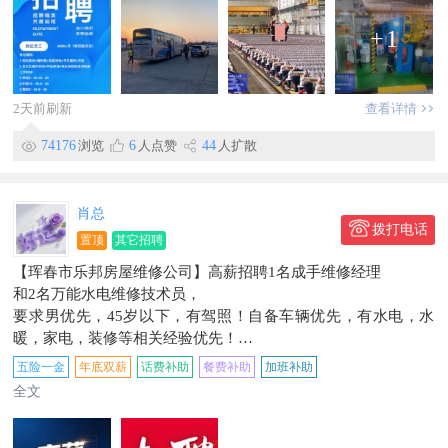
提供五险，提供免费入职体检，免费公司通勤车
有工龄补助，福利食堂「公司提供70%减免自付只要每餐2-3
+
1
元」
月休4天以上，节日礼品
试用期工资3800+
2天前刷新
查看详情
工作地点工作地点珲春经济贸易合作区18号
信息有效期到2026/09/12
74176
浏览
6
人点赞
44
人扩散
联系时，请说明在【珲春圈】看到的~
肖总
拨打电话
置顶
其它招聘
【珲春市乐邦房屋维修公司】高薪招聘1名成手维修经理
和2名万能水电维修技术员，
要求男优先，45岁以下，有驾照！自备车辆优先，有水电，水
暖，家电，装修等相关经验优先！
1.维修经理:试用期一个月，试用期工资6000元，转正后五险，8
五险一金
年底双薪
话费补助
餐费补助
加班补助
000-15000元/月
全文
2.维修技术员:试用期一个月，试用期工资5000元，转正后五
险，6000-8500元/月