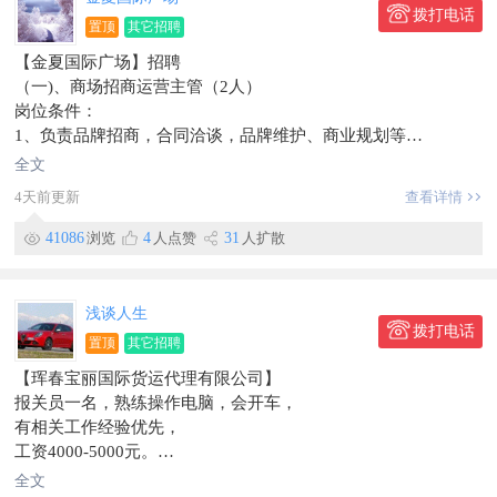
拨打电话
置顶
其它招聘
【金夏国际广场】招聘
（一)、商场招商运营主管（2人）
岗位条件：
1、负责品牌招商，合同洽谈，品牌维护、商业规划等
2、负责制定整体规划、业态品牌调整、装修管控等工作
全文
3、大专以上学历，三年以上运营管理经验,有较强的沟通协调能
4天前更新
查看详情
力
薪资待遇：4500+五险+公休+节日福利
41086
浏览
4
人点赞
31
人扩散
联系人：苏经理
联系电话：135~9651~2525
工作地址：金夏国际广场五楼办公区
浅谈人生
（二）商场消防控制室人员（2人）
拨打电话
置顶
其它招聘
岗位条件：
【珲春宝丽国际货运代理有限公司】
男性优先25--45岁之间，身体健康，无不良嗜好，有消防证者优
报关员一名，熟练操作电脑，会开车，
先录取
有相关工作经验优先，
薪资待遇：底薪3200+五险+公休
工资4000-5000元。
联系方式：许经理159~4337~9778
地址：珲春市
工作地址：金夏国际广场监控室
全文