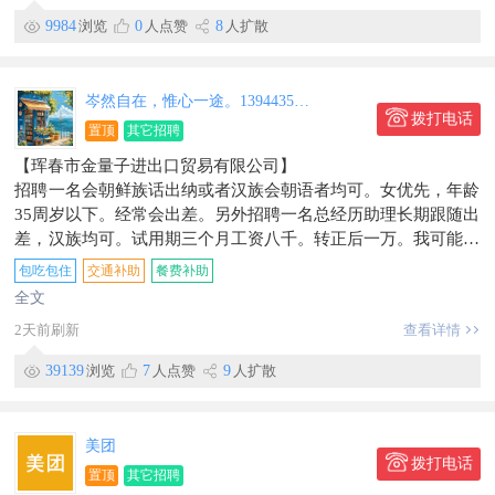
9984
浏览
0
人点赞
8
人扩散
岑然自在，惟心一途。13944355062
拨打电话
置顶
其它招聘
【珲春市金量子进出口贸易有限公司】
招聘一名会朝鲜族话出纳或者汉族会朝语者均可。女优先，年龄
35周岁以下。经常会出差。另外招聘一名总经历助理长期跟随出
差，汉族均可。试用期三个月工资八千。转正后一万。我可能经
常在朝鲜加我微信xiaozi1986111
包吃包住
交通补助
餐费补助
地址：靖东小区
全文
信息有效期到2026/07/20
2天前刷新
查看详情
39139
浏览
7
人点赞
9
人扩散
美团
拨打电话
置顶
其它招聘