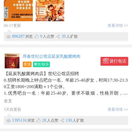
3、抗压能力强，有强烈的进取精神，重视团队合作，有很好的
敬业精神；
4、目标明确，锲而不舍，能不断自我激励。
5.有市场工作经验优先录用
06-17更新
查看详情
联系电话188****6521（微信同号）
急招骑手_送餐员50名
896287
浏览
9
人点赞
20
人扩散
年龄要求18-50周岁
全职、兼职、假期工均可
工资月结周结
珲春世纪公馆店延炭乳酸菌烤肉
薪资:5000-10000/五险一金
拨打电话
置顶
餐饮/娱乐
工作地址：珲春市
【延炭乳酸菌烤肉店】世纪公馆店招聘
电话188****6521微信同号
0.招聘长期晚上钟点吧台一名。年龄25-40岁女，时间17:30-21:3
信息有效期到26年12月31日
0工资1800+200满勤＋1个公休。
联系时，请说明在【珲春圈】看到的~
1.优秀吧台一名：年龄25-40岁。要求不吸烟，性格开朗，爱
笑，体重身高匀称。薪资5000-6800元有奖金
全文
2.服务员2名，女士优先，年龄20-43岁。薪资5000-6500元，有
3天前更新
查看详情
晋升空间。团队氛围好
63.长期工作的炭工，年龄45-56岁身体好吃苦耐劳。薪资：4500
1395116
浏览
28
人点赞
130
人扩散
-5200元
7.储备干部，主管，经理，店长(可去外地发展)