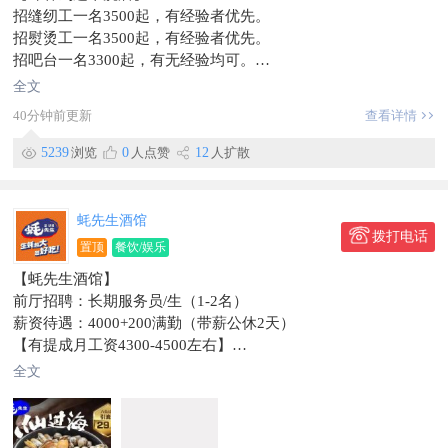
招缝纫工一名3500起，有经验者优先。
招熨烫工一名3500起，有经验者优先。
招吧台一名3300起，有无经验均可。
地址-东市场附近
全文
电话—155****2733
40分钟前更新
查看详情
信息有效期到9月30日
5239
浏览
0
人点赞
12
人扩散
蚝先生酒馆
拨打电话
置顶
餐饮/娱乐
【蚝先生酒馆】
前厅招聘：长期服务员/生（1-2名）
薪资待遇：4000+200满勤（带薪公休2天）
【有提成月工资4300-4500左右】
工作时间：中午11点到23点（下午2点到4点休息）
全文
要求：36岁之内，认真负责，能长期干的优先，老板人好事少，
做好自己的本职工作即可！
联系电话：136～1443～2123