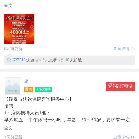
底薪3000起+提成，月综合4000以上
全文
工作稳定，待遇优厚，
电话微信同步183****3678
地址，珲春金台花园门市
信息有效期到2026/10/08
此条信息在【珲春圈】独家发布，不得转载。
6天前更新
查看详情
627515
浏览
3
人点赞
40
人扩散
虞
拨打电话
置顶
其它招聘
【珲春市延达健康咨询服务中心】
招聘
1：店内接待人员1名：
早八晚五，中午休息一小时，年龄：30～60岁，要求有一定的
语言表达能力，沟通能力，懂朝语，朝鲜族优先，
全文
薪资：3000底薪加提成，月收入5000以上。
3天前更新
查看详情