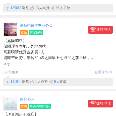
2：前方发单人员1名：
年龄不限，早八晚五，中午休息一小时，
185683
浏览
13
人点赞
95
人扩散
薪资日结，每天100加提成
3：售后服务人员1名：
要求：年龄35～60岁，有一定的保健品销售经验，
高薪聘请优秀业务员
薪资：3000加提成，月收入6000元以上
拨打电话
置顶
其它招聘
早八晚五中午休息一小时
【嘉隆调料】
联系电话：183~4335~4444虞
仅限珲春本地，外地勿扰
地址:边检住宅门市
高薪聘请优秀业务员2人
信息有效期到2026/09/20
能吃苦耐劳，年龄30-45之间早上七点半之前上班，
四点半下班中午管饭，
全文
招长期工作
6天前更新
查看详情
工资3000+提成
工作地点西市场
111914
浏览
1
人点赞
9
人扩散
信息有效期到2026/09/14
联系时，请说明在【珲春圈】看到的~
用户4587
拨打电话
置顶
店员/导购/吧台
【珲春鸿运干洗店】