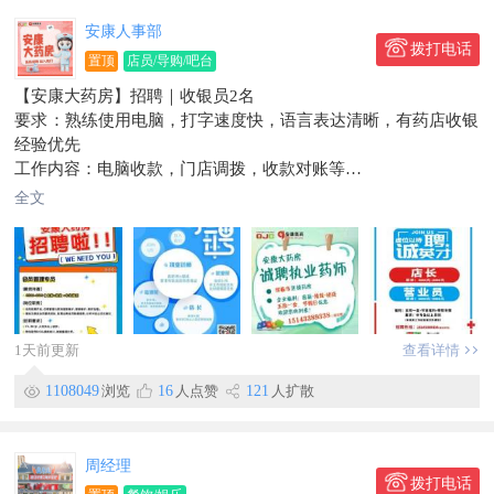
企业代缴社保。年，节，生日均有福利。有大型聚餐还有团建。
安康人事部
岗位晋升，
拨打电话
置顶
店员/导购/吧台
以下是延炭乳酸菌烤肉店（新店）招聘
【安康大药房】招聘｜收银员2名
1.后厨肉岗（切肉师傅）2名男女均可
要求：熟练使用电脑，打字速度快，语言表达清晰，有药店收银
要求30-52岁薪资5000-6800
经验优先
2.服务员2名要求22-42岁薪资5000-6800
工作内容：电脑收款，门店调拨，收款对账等
3.保洁大姐一名56岁以下薪资4500-5200
工资待遇：倒班3000，夜班4500
4.刷碗刷篦子大哥大姐工资4500-5200
全文
安康大药房|诚聘有经验营业员，薪资4k-6k，入职交五险一金
5.凉拌菜岗位1名，53以下（不会可学），薪资4500-5500
【营业员】3名
企业代缴社保，年，节，生日均有福利
要求：20-40岁女性优先，善于沟通，认真负责，长期稳定，有
以上人员要求，吃苦耐劳，积极向上，喜欢餐饮行业，有正能
无经验均可
量。团结友爱的伙伴儿
【店长】1名
要求长期。短期勿扰
要求：女优先25-40周岁，两年以上药店管理经验，熟悉药店工
地址：水立方附近，天仙包饭边上
1天前更新
查看详情
作流程，电脑操作熟练
以上人员要求，吃苦耐劳，积极向上，喜欢餐饮行业，性格活
工作时间：8:00-17:00，公休4天
泼，爱笑，
1108049
浏览
16
人点赞
121
人扩散
----
要求长期。短期勿扰
地址：新安街新世纪商城101室3楼
地址：水立方附近，天仙包饭边上
工资待遇从优，连锁企业有保障！
新店应聘电话：138~4439~8369崔店长
周经理
年假、五险一金、工龄补贴、节日福利，快来应聘吧！
拨打电话
新店地址：老六中天仙包饭附近