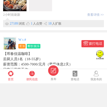
【烧烤店另招】
前厅服务员1人（有工作经验者优先）
薪资待遇：4000+200满勤，带薪公休2天
2小时前刷新
查看详情
工作时间：15点到凌晨2点
联系电话：188～4437～8989
27189
浏览
1
人点赞
18
人扩散
地址：珲春市市宾馆附近
信息有效期到2026/08/19
W t.#
拨打电话
置顶
餐饮/娱乐
【珲春佳温咖啡】
后厨人员1名（18-55岁）
薪资范围：4500-7000/元月（带薪休息2天）
日常运营等工作。
前厅服务员3人3500元（带薪休息2天）
全文
发布
首页
便民信息
查电话
我发布的
兼职1名45岁以内（9:00-14:0015元每小时）（满勤另算）
2小时前刷新
查看详情
188****2593
工作地点世纪公馆4楼佳温咖啡
192627
浏览
15
人点赞
106
人扩散
信息有效期到10月1日