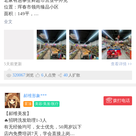
老家有急事生鲜超市营业中外兑
联系时，请说明在珲春圈看到的
位置：珲春市领尚臻品小区
面积：149平，
货品齐全，设备齐全（含恒温库库/收银系统/货品/货架等）
全文
烟档26档，客源稳定，接手即营业
流水大，营业额也够用啊
非诚勿扰，联系我
电话：131****0555
此条信息在【珲春圈】独家发布，不得转载。
5天前更新
查看详情
320067
浏览
6
人点赞
40
人扩散
郝维形象***
拨打电话
置顶
美容/美发/医疗
【郝维美发】
🔥招聘洗发助理1-3人
有无经验均可，女士优先，50周岁以下
店内免费培训7天，学会直接上岗