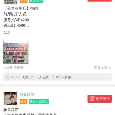
置顶
餐饮/娱乐
安康人事部：151~4338~9338
老店世纪公馆店138****7898
【蓝希亚串店】招聘
信息有效期到2026/09/01
信息有效期到10月12日
前厅以下人员
联系时，请说明在【珲春圈】看到的~
服务员5名4200
领班5名4500
保洁1名3800
全文
以上公休两天，满勤奖200
办会员卡奖，
生日奖励
绩效奖
福利奖等等待遇优厚。
厨房人员如下
14小时前更新
查看详情
厨师1名，底薪8000
凉菜师傅1名底薪5000
791585
浏览
17
人点赞
107
人扩散
烧烤师傅1名底薪5000
厨房帮工4200
以上人员公休两天，满勤奖200
急兑超市
电话：136～3069～8234
拨打电话
置顶
其它出兑转让
工作地点珲春
急兑超市
信息有效期到10月24