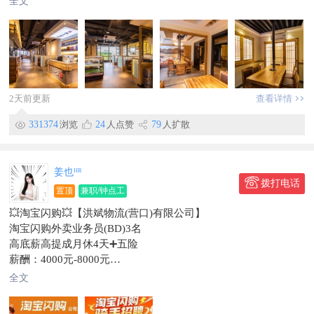
全文
有晋升空间
2.后厨打杂：暑假期间招一名
底薪4000元满勤奖800元
3.招聘钟点工：5点30～9点30一小时17元干活好能涨
4.暑假工：底薪3000元满勤奖500元
地址:龙源华府北门
2天前更新
查看详情
联系电话：133****7811
信息有效期到2026/10/13
331374
浏览
24
人点赞
79
人扩散
姜也ᴴᴿ
拨打电话
置顶
兼职/钟点工
💥淘宝闪购💥【洪斌物流(营口)有限公司】
淘宝闪购外卖业务员(BD)3名
高底薪高提成月休4天➕五险
薪酬：4000元-8000元
任职要求：
全文
1、大专及以上学历
2、具有优秀的学习能力，思维敏捷，善于与人沟通；