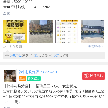
薪资：5000-10000
☎☎应聘热线153~5455~7282
微信号：15143388086
全文
🏥🏥工作地点：珲春市
信息有效期2026/12/24
14小时前刷新
查看详情
5707482
浏览
91
人点赞
507
人扩散
韩牛村烧烤店13353257811
拨打电话
置顶
餐饮/娱乐
【韩牛村烧烤店】：招聘员工1-3人，女士优先
1.前厅薪资:4000+800满勤奖+2天公休+瓶盖+奖金+超额将+工龄
+生日福利200+中秋节福利500+过年红包（每个人都不一样1800
～8000元）
到手工资：包括奖金5000～8000元