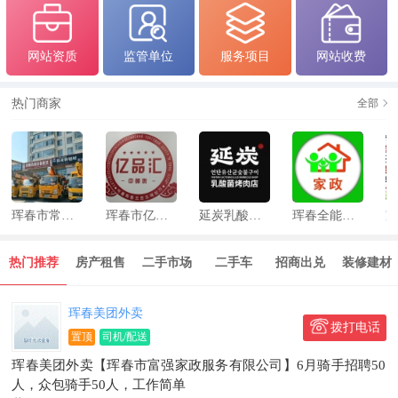
网站资质
监管单位
服务项目
网站收费
热门商家
全部
珲春市亿品汇俄货批发超市
延炭乳酸菌烤肉店
珲春全能办家政服务
家政保洁服务中心
热门推荐
房产租售
二手市场
二手车
招商出兑
装修建材
生活服务
珲春美‭团‬‬外‍卖
拨打电话
置顶
司机/配送
珲春美团外卖【珲春市富强家政服务有限公司】6月骑手招聘50
人，众包骑手50人，工作简单