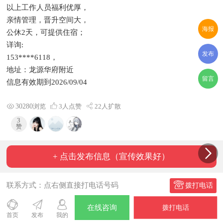
以上工作人员福利优厚，
亲情管理，晋升空间大，
海报
公休2天，可提供住宿；
详询:
发布
153****6118，
地址：龙源华府附近
留言
信息有效期到2026/09/04
30280
浏览
3
人点赞
22人扩散
3
赞
+ 点击发布信息（宣传效果好）
联系方式：点右侧直接打电话号码
拨打电话
在线咨询
拨打电话
号码归属：吉林延吉联通
IP归属地：吉林省松原市
首页
发布
我的