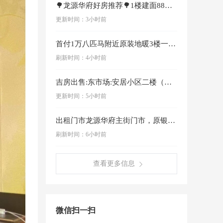
🌳龙源华府好房推荐🌳1楼建面88㎡精装两室一厅坐落小区中心位置安静不吵闹全新更换地暖+断桥铝门窗+全屋生态木全屋精装拎包即住支持各种贷款…
宠物服务
更新时间：3小时前
征婚交友
首付1万八匹马附近原装地暖3楼一梯一户，119平方，3室，一大卫生间，大厨房，正规H户型，毛坯房价格，随时看房，看房电话联系此条信息在【珲春…
刷新时间：4小时前
查找电话
吉房出售:东市场:安居小区二楼（一品画廊附近）面积88平.两室一厅全新精装修，首付三万左右！联系电话13596510930此条信息在【珲春圈…
商家微网店
更新时间：5小时前
出租门市龙源华府主街门市，原银行使用的位置，一二楼320平方，装修好，中央空调，适合各种行业，好地段13694435673182422932…
刷新时间：6小时前
查看更多信息
微信扫一扫