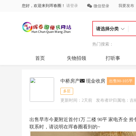
您好，欢迎来到珲春圈！
请登录
我要发布
微信登录
请选择分类
热门搜索：
首页
失物招领
打听事
中桥房产🌃 现金收房
出售90-105平
多层
更新时间：2天前
发布者IP归属地：吉
出售早市今夏附近首付1万 二楼 90平 家电齐全 拎包入
联系时，请说明在珲春圈看到的~