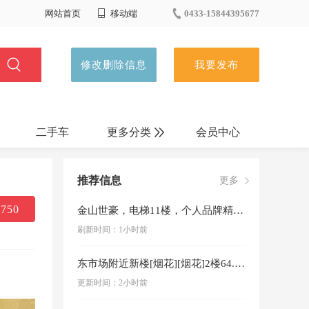
网站首页
移动端
0433-15844395677
修改删除信息
我要发布
二手车
更多分类
会员中心
招商出兑
推荐信息
更多
装修建材
750
金山世豪，电梯11楼，个人品牌精装修，品牌家电家具空调，拎包入住，可以按揭15981381821微信同步
刷新时间：1小时前
生活服务
东市场附近新楼[烟花][烟花]2楼64.46平[烟花][烟花]2室1厅新装修没入住子母门密码锁智能马桶电动晾衣架咨询电话1584439071…
特产养殖
更新时间：2小时前
教育培训